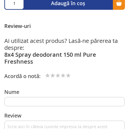
Adaugă în coș
Review-uri
Ai utilizat acest produs? Lasă-ne părerea ta
despre:
8x4 Spray deodorant 150 ml Pure
Freshness
Acordă o notă:
1
2
3
4
5
star
stars
stars
stars
stars
Nume
Review