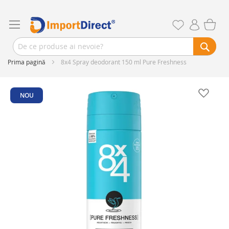
Prima pagină
8x4 Spray deodorant 150 ml Pure Freshness
Skip
to
NOU
the
end
of
the
images
gallery