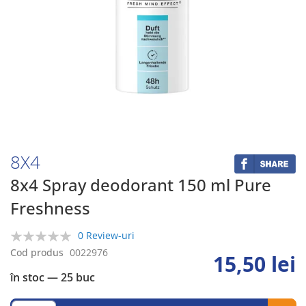
Skip
to
the
beginning
8X4
of
the
8x4 Spray deodorant 150 ml Pure
images
Freshness
gallery
0 Review-uri
0%
Cod produs
0022976
15,50 lei
în stoc
— 25 buc