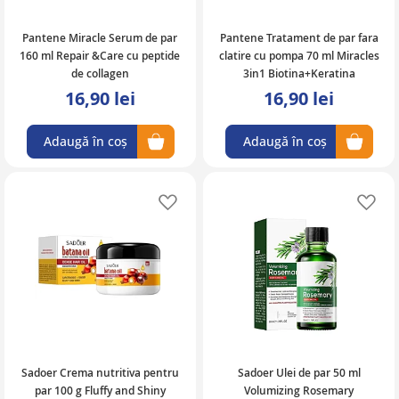
Pantene Miracle Serum de par
Pantene Tratament de par fara
160 ml Repair &Care cu peptide
clatire cu pompa 70 ml Miracles
de collagen
3in1 Biotina+Keratina
16,90 lei
16,90 lei
Adaugă în coș
Adaugă în coș
Adaugă în lista de favorite
Ad
Sadoer Crema nutritiva pentru
Sadoer Ulei de par 50 ml
par 100 g Fluffy and Shiny
Volumizing Rosemary