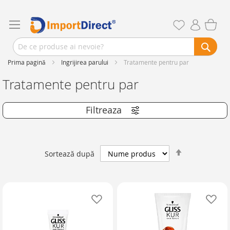
Prima pagină
Ingrijirea parului
Tratamente pentru par
Tratamente pentru par
Setează
Sortează după
descendent
Adaugă în lista de favorite
Ad