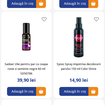
Adaugă în coș
Adaugă în coș
Adaugă în lista de favorite
Ad
Sadoer Ulei pentru par cu ceapa
Syoss Spray impotriva decolorarii
rosie si seminte negre 60 ml
parului 150 ml Color Shine
SD50786
39,90 lei
14,90 lei
Adaugă în coș
Adaugă în coș