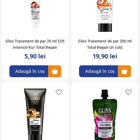
Gliss Tratament de par 20 ml SOS
Gliss Tratament de par 200 ml
Intensiv Kur Total Repair
Total Repair (in tub)
5,90 lei
19,90 lei
Adaugă în coș
Adaugă în coș
Adaugă în lista de favorite
Ad