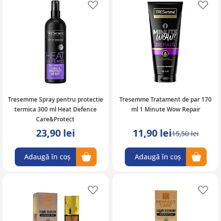
Adaugă în lista de favorite
Ad
Tresemme Spray pentru protectie
Tresemme Tratament de par 170
termica 300 ml Heat Defence
ml 1 Minute Wow Repair
Care&Protect
23,90 lei
11,90 lei
15,50 lei
Adaugă în coș
Adaugă în coș
Adaugă în lista de favorite
Ad