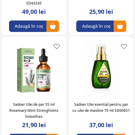
SD43245
49,00 lei
25,90 lei
Adaugă în coș
Adaugă în coș
Adaugă în lista de favorite
Ad
Sadoer Ulei de par 55 ml
Sadoer Ulei esential pentru par
Rosemary Mint Strenghtens
cu ulei de masline 70 ml SD00651
Smoothes
21,90 lei
37,00 lei