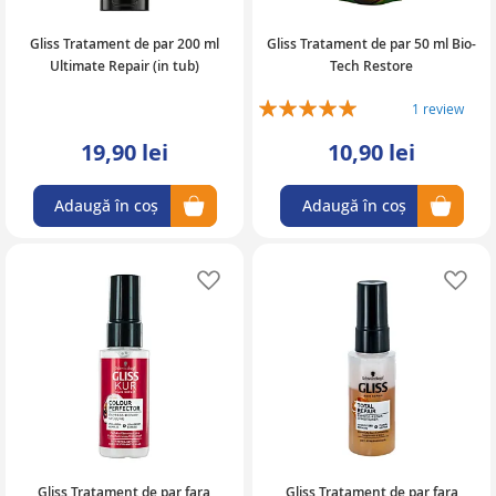
Gliss Tratament de par 200 ml
Gliss Tratament de par 50 ml Bio-
Ultimate Repair (in tub)
Tech Restore
Rating:
1
review
100%
19,90 lei
10,90 lei
Adaugă în coș
Adaugă în coș
Adaugă în lista de favorite
Ad
Gliss Tratament de par fara
Gliss Tratament de par fara