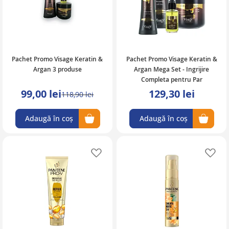
Pachet Promo Visage Keratin &
Pachet Promo Visage Keratin &
Argan 3 produse
Argan Mega Set - Ingrijire
Completa pentru Par
99,00 lei
129,30 lei
118,90 lei
Adaugă în coș
Adaugă în coș
Adaugă în lista de favorite
Ad