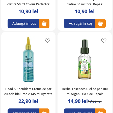
clatire 50 ml Colour Perfector
clatire 50 ml Total Repair
10,90 lei
10,90 lei
Adaugă în coș
Adaugă în coș
Adaugă în lista de favorite
Ad
Head & Shoulders Crema de par
Herbal Essences Ulei de par 100
cu acid hialuronic 145 ml Hydrate
ml Argan Oil&Aloe Repair
22,90 lei
14,90 lei
17,90 lei