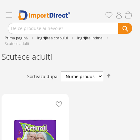
Prima pagină
Ingrijirea corpului
Ingrijire intima
Scutece adulti
Scutece adulti
Setează
Sortează după
descendent
Adaugă în lista de favorite