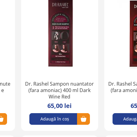
Adaugă
Adaugă
în
în
lista
lista
de
de
favorite
favorite
inute
Dr. Rashel Sampon nuantator
Dr. Rashel 
 e
(fara amoniac) 400 ml Dark
(fara amoni
Wine Red
65,00 lei
65
Adaugă în coș
Adaugă