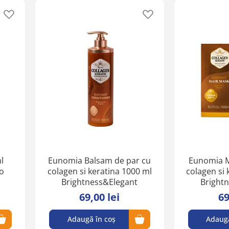
Adaugă
Adaugă
în
în
lista
lista
de
de
favorite
favorite
l
Eunomia Balsam de par cu
Eunomia M
co
colagen si keratina 1000 ml
colagen si 
Brightness&Elegant
Bright
69,00 lei
69
Adaugă în coș
Adaugă