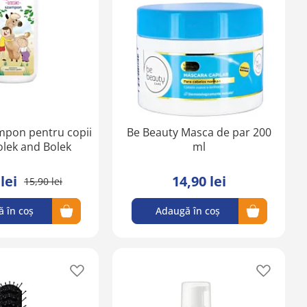
lista
lista
de
de
favorite
favorite
pon pentru copii
Be Beauty Masca de par 200
olek and Bolek
ml
lei
14,90 lei
15,90 lei
 în coș
Adaugă în coș
Adaugă
Adaugă