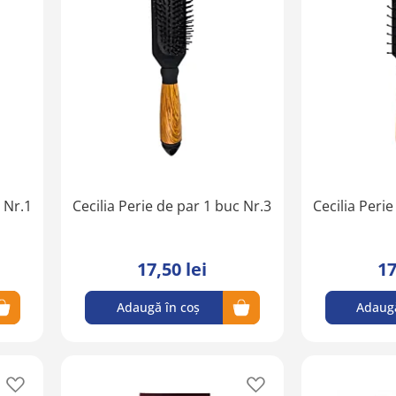
în
în
lista
lista
de
de
favorite
favorite
 Nr.1
Cecilia Perie de par 1 buc Nr.3
Cecilia Peri
17,50 lei
17
Adaugă în coș
Adaugă