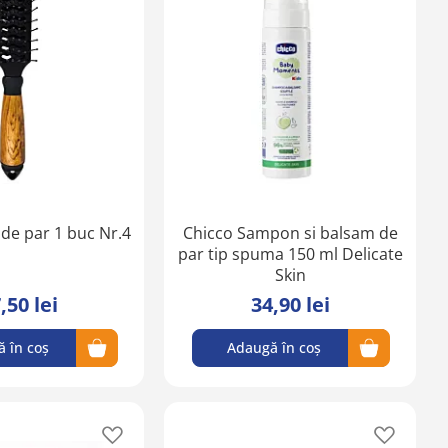
în
în
lista
lista
de
de
favorite
favorite
e de par 1 buc Nr.4
Chicco Sampon si balsam de
par tip spuma 150 ml Delicate
Skin
,50 lei
34,90 lei
 în coș
Adaugă în coș