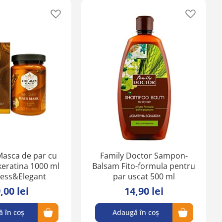
Adaugă
Adaugă
în
în
lista
lista
de
de
favorite
favorite
asca de par cu
Family Doctor Sampon-
keratina 1000 ml
Balsam Fito-formula pentru
ness&Elegant
par uscat 500 ml
,00 lei
14,90 lei
 în coș
Adaugă în coș