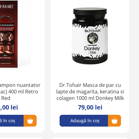
Adaugă
Adaugă
în
în
lista
lista
de
de
favorite
favorite
Sampon nuantator
Dr.Tohair Masca de par cu
ac) 400 ml Retro
lapte de magarita, keratina si
Red
colagen 1000 ml Donkey Milk
,00 lei
79,00 lei
 în coș
Adaugă în coș