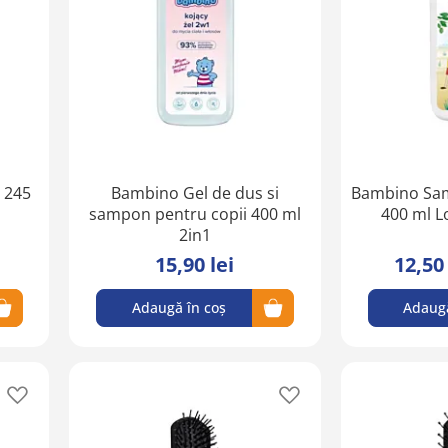
lista
lista
de
de
favorite
favorite
 245
Bambino Gel de dus si
Bambino Sam
sampon pentru copii 400 ml
400 ml L
2in1
15,90 lei
12,50 
Adaugă în coș
Adaugă
Adaugă
Adaugă