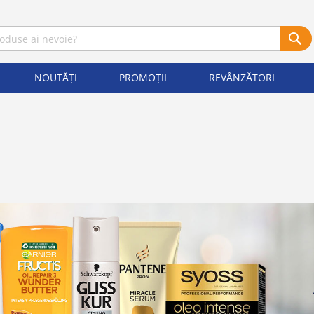
NOUTĂȚI
PROMOȚII
REVÂNZĂTORI