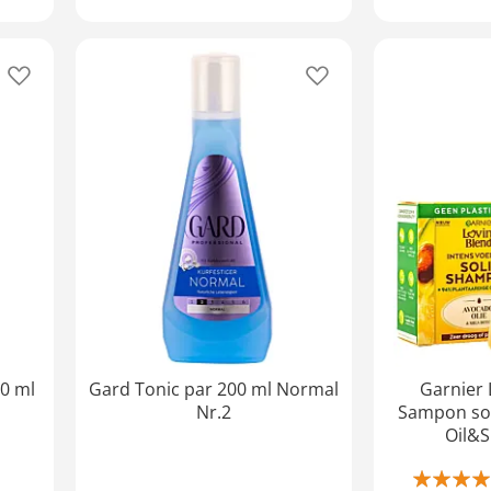
Adaugă
Adaugă
în
în
lista
lista
de
de
favorite
favorite
0 ml
Gard Tonic par 200 ml Normal
Garnier 
Nr.2
Sampon sol
Oil&S
Rating: