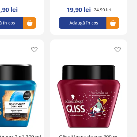
,90 lei
19,90 lei
24,90 lei
 în coș
Adaugă în coș
Adaugă
Adaugă
în
în
lista
lista
de
de
favorite
favorite