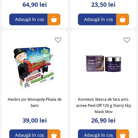
64,90 lei
23,50 lei
Adaugă în coș
Adaugă în coș
Adaugă în lista de favorite
Ad
Hasbro Joc Monopoly-Ploaia de
Kormesic Masca de fata anti-
bani
acnee Peel-Off 120 g Starry Sky
Mask Mov
39,00 lei
26,90 lei
Adaugă în coș
Adaugă în coș