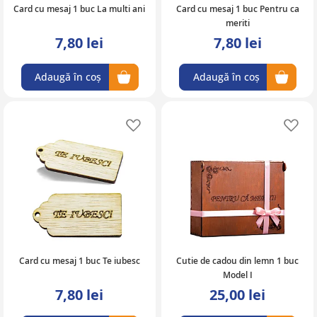
Card cu mesaj 1 buc La multi ani
Card cu mesaj 1 buc Pentru ca
meriti
7,80 lei
7,80 lei
Adaugă în coș
Adaugă în coș
Adaugă în lista de favorite
Ad
Card cu mesaj 1 buc Te iubesc
Cutie de cadou din lemn 1 buc
Model I
7,80 lei
25,00 lei