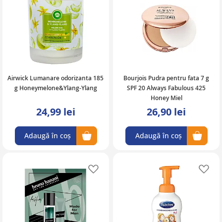
Airwick Lumanare odorizanta 185
Bourjois Pudra pentru fata 7 g
g Honeymelone&Ylang-Ylang
SPF 20 Always Fabulous 425
Honey Miel
24,99 lei
26,90 lei
Adaugă în coș
Adaugă în coș
Adaugă în lista de favorite
Ad