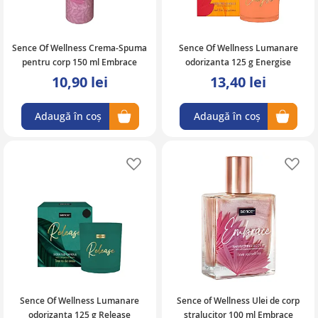
Sence Of Wellness Crema-Spuma
Sence Of Wellness Lumanare
pentru corp 150 ml Embrace
odorizanta 125 g Energise
10,90 lei
13,40 lei
Adaugă în coș
Adaugă în coș
Adaugă în lista de favorite
Ad
Sence Of Wellness Lumanare
Sence of Wellness Ulei de corp
odorizanta 125 g Release
stralucitor 100 ml Embrace