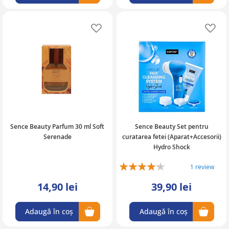
Adaugă în lista de favorite
Ad
Sence Beauty Parfum 30 ml Soft
Sence Beauty Set pentru
Serenade
curatarea fetei (Aparat+Accesorii)
Hydro Shock
Rating:
1
review
80%
14,90 lei
39,90 lei
Adaugă în coș
Adaugă în coș