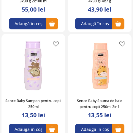
3x30 g 2x100 ml
4x30 g+4x7 g
55,00 lei
43,90 lei
Adaugă în coș
Adaugă în coș
Adaugă în lista de favorite
Ad
Sence Baby Sampon pentru copii
Sence Baby Spuma de baie
250ml
pentru copii 250ml 2in1
13,50 lei
13,55 lei
Adaugă în coș
Adaugă în coș