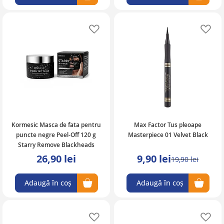
Adaugă în lista de favorite
Ad
Kormesic Masca de fata pentru
Max Factor Tus pleoape
puncte negre Peel-Off 120 g
Masterpiece 01 Velvet Black
Starry Remove Blackheads
26,90 lei
9,90 lei
19,90 lei
Adaugă în coș
Adaugă în coș
Adaugă în lista de favorite
Ad