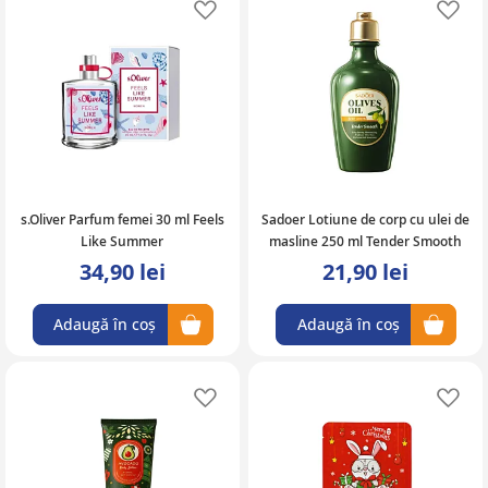
Adaugă în lista de favorite
Ad
s.Oliver Parfum femei 30 ml Feels
Sadoer Lotiune de corp cu ulei de
Like Summer
masline 250 ml Tender Smooth
34,90 lei
21,90 lei
Adaugă în coș
Adaugă în coș
Adaugă în lista de favorite
Ad