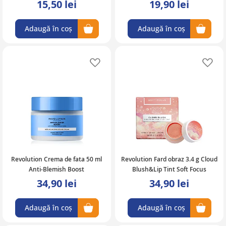
15,50 lei
19,90 lei
Adaugă în coș
Adaugă în coș
Adaugă în lista de favorite
Ad
Revolution Crema de fata 50 ml
Revolution Fard obraz 3.4 g Cloud
Anti-Blemish Boost
Blush&Lip Tint Soft Focus
34,90 lei
34,90 lei
Adaugă în coș
Adaugă în coș