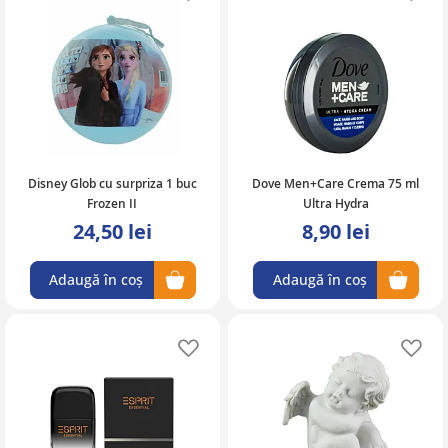
Disney Glob cu surpriza 1 buc
Dove Men+Care Crema 75 ml
Frozen II
Ultra Hydra
24,50 lei
8,90 lei
Adaugă în coș
Adaugă în coș
Adaugă în lista de favorite
Ad