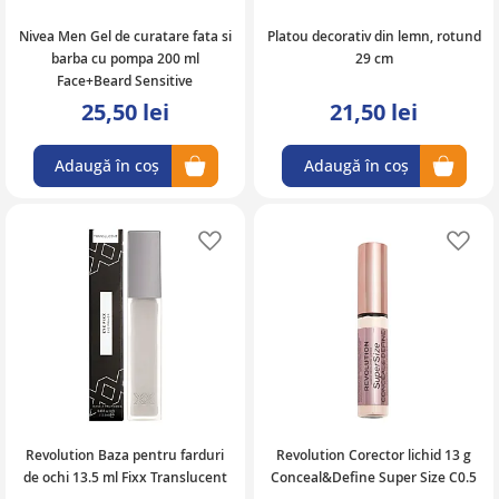
Nivea Men Gel de curatare fata si
Platou decorativ din lemn, rotund
barba cu pompa 200 ml
29 cm
Face+Beard Sensitive
25,50 lei
21,50 lei
Adaugă în coș
Adaugă în coș
Adaugă în lista de favorite
Ad
Revolution Baza pentru farduri
Revolution Corector lichid 13 g
de ochi 13.5 ml Fixx Translucent
Conceal&Define Super Size C0.5