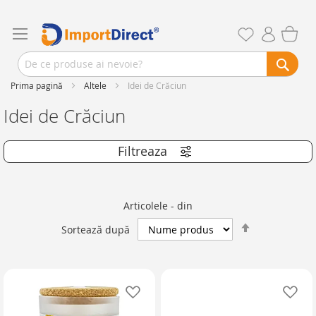
Prima pagină
Altele
Idei de Crăciun
Idei de Crăciun
Articolele
-
din
Setează
Sortează după
descendent
Adaugă în lista de favorite
Ad