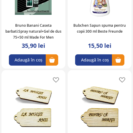
Bruno Banani Caseta
Bubchen Sapun spuma pentru
barbati:Spray natural+Gel de dus
copii 300 ml Beste Freunde
75+50 ml Made For Men
35,90 lei
15,50 lei
Adaugă în coș
Adaugă în coș
Adaugă în lista de favorite
Ad