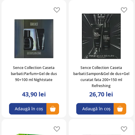
Adaugă în lista de favorite
Ad
Sence Collection Caseta
Sence Collection Caseta
barbati:Parfum+Gel de dus
barbati:Sampon&Gel de dus+Gel
90+100 ml Nightstate
curatat fata 200+150 ml
Refreshing
43,90 lei
26,70 lei
Adaugă în coș
Adaugă în coș
Adaugă în lista de favorite
Ad