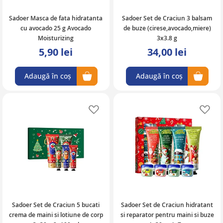
Sadoer Masca de fata hidratanta
Sadoer Set de Craciun 3 balsam
cu avocado 25 g Avocado
de buze (cirese,avocado,miere)
Moisturizing
3x3.8 g
5,90 lei
34,00 lei
Adaugă în coș
Adaugă în coș
Adaugă în lista de favorite
Ad
Sadoer Set de Craciun 5 bucati
Sadoer Set de Craciun hidratant
crema de maini si lotiune de corp
si reparator pentru maini si buze