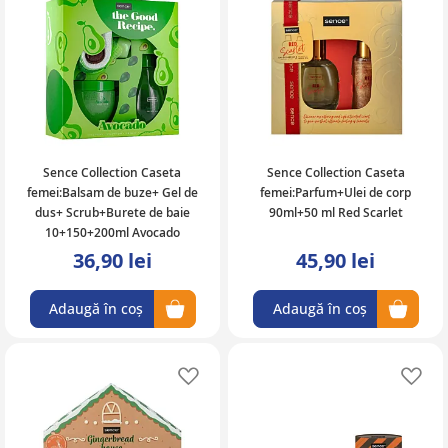
Sence Collection Caseta
Sence Collection Caseta
femei:Balsam de buze+ Gel de
femei:Parfum+Ulei de corp
dus+ Scrub+Burete de baie
90ml+50 ml Red Scarlet
10+150+200ml Avocado
36,90 lei
45,90 lei
Adaugă în coș
Adaugă în coș
Adaugă în lista de favorite
Ad