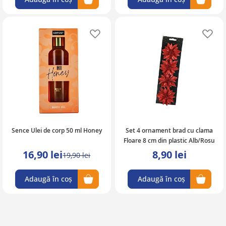
Adaugă în lista de favorite
Ad
Sence Ulei de corp 50 ml Honey
Set 4 ornament brad cu clama
Floare 8 cm din plastic Alb/Rosu
16,90 lei
8,90 lei
19,90 lei
Adaugă în coș
Adaugă în coș