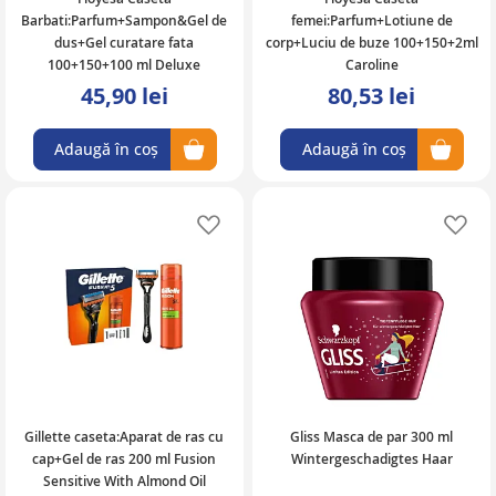
Barbati:Parfum+Sampon&Gel de
femei:Parfum+Lotiune de
dus+Gel curatare fata
corp+Luciu de buze 100+150+2ml
100+150+100 ml Deluxe
Caroline
45,90 lei
80,53 lei
Adaugă în coș
Adaugă în coș
Adaugă în lista de favorite
Ad
Gillette caseta:Aparat de ras cu
Gliss Masca de par 300 ml
cap+Gel de ras 200 ml Fusion
Wintergeschadigtes Haar
Sensitive With Almond Oil