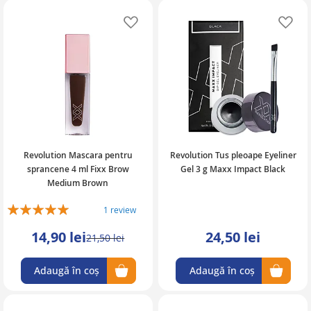
Adaugă în lista de favorite
Ad
Revolution Mascara pentru
Revolution Tus pleoape Eyeliner
sprancene 4 ml Fixx Brow
Gel 3 g Maxx Impact Black
Medium Brown
Rating:
1
review
100%
14,90 lei
24,50 lei
21,50 lei
Adaugă în coș
Adaugă în coș