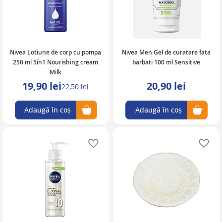
Nivea Lotiune de corp cu pompa
Nivea Men Gel de curatare fata
250 ml 5in1 Nourishing cream
barbati 100 ml Sensitive
Milk
19,90 lei
20,90 lei
22,50 lei
Adaugă în coș
Adaugă în coș
Adaugă în lista de favorite
Ad