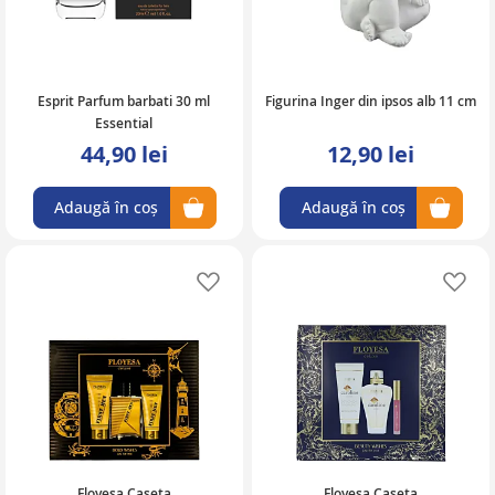
Esprit Parfum barbati 30 ml
Figurina Inger din ipsos alb 11 cm
Essential
44,90 lei
12,90 lei
Adaugă în coș
Adaugă în coș
Adaugă în lista de favorite
Ad
Floyesa Caseta
Floyesa Caseta