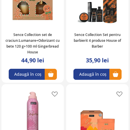
Sence Collection set de
Sence Collection Set pentru
craciun:Lumanare+Odorizant cu
barbierit 4 produse House of
bete 120 g+100 ml Gingerbread
Barber
House
44,90 lei
35,90 lei
Adaugă în coș
Adaugă în coș
Adaugă în lista de favorite
Ad