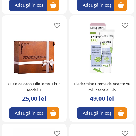
Adaugă în coș
Adaugă în coș
Adaugă în lista de favorite
Ad
Cutie de cadou din lemn 1 buc
Diadermine Crema de noapte 50
Model II
ml Essentiel Bio
25,00 lei
49,00 lei
Adaugă în coș
Adaugă în coș
Adaugă în lista de favorite
Ad