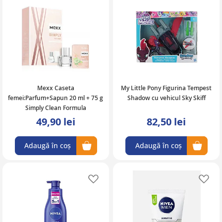
Mexx Caseta
My Little Pony Figurina Tempest
femei:Parfum+Sapun 20 ml + 75 g
Shadow cu vehicul Sky Skiff
Simply Clean Formula
49,90 lei
82,50 lei
Adaugă în coș
Adaugă în coș
Adaugă în lista de favorite
Ad