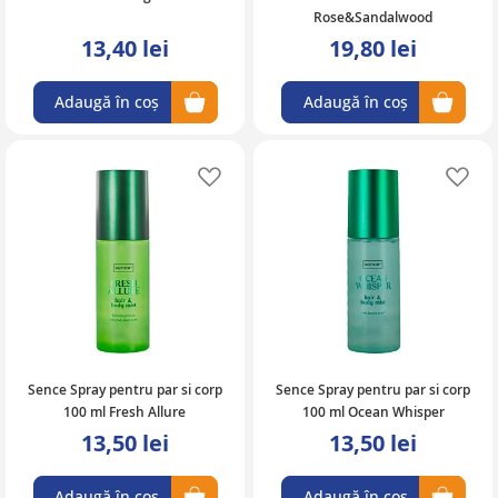
Rose&Sandalwood
13,40 lei
19,80 lei
Adaugă în coș
Adaugă în coș
Adaugă în lista de favorite
Ad
Sence Spray pentru par si corp
Sence Spray pentru par si corp
100 ml Fresh Allure
100 ml Ocean Whisper
13,50 lei
13,50 lei
Adaugă în coș
Adaugă în coș