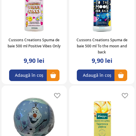
Cussons Creations Spuma de
Cussons Creations Spuma de
baie 500 ml Positive Vibes Only
baie 500 ml To the moon and
back
9,90 lei
9,90 lei
Adaugă în coș
Adaugă în coș
Adaugă în lista de favorite
Ad