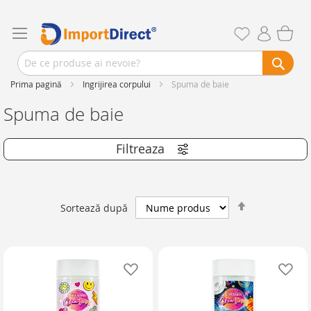
Prima pagină
Ingrijirea corpului
Spuma de baie
Spuma de baie
Setează
Sortează după
descendent
Adaugă în lista de favorite
Ad