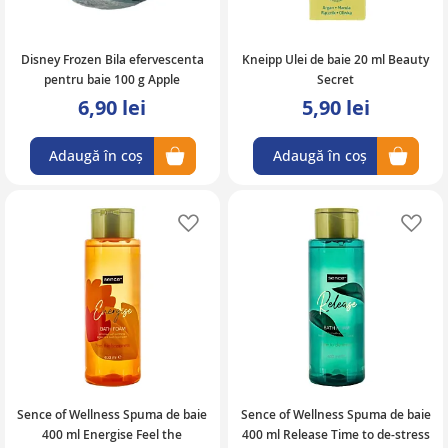
Disney Frozen Bila efervescenta
Kneipp Ulei de baie 20 ml Beauty
pentru baie 100 g Apple
Secret
6,90 lei
5,90 lei
Adaugă în coș
Adaugă în coș
Adaugă în lista de favorite
Ad
Sence of Wellness Spuma de baie
Sence of Wellness Spuma de baie
400 ml Energise Feel the
400 ml Release Time to de-stress