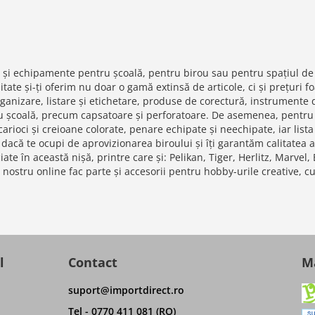
ii și echipamente pentru școală, pentru birou sau pentru spațiul
tate și-ți oferim nu doar o gamă extinsă de articole, ci și prețuri f
rganizare, listare și etichetare, produse de corectură, instrumente 
u școală, precum capsatoare și perforatoare. De asemenea, pentru e
 carioci și creioane colorate, penare echipate și neechipate, iar lis
dacă te ocupi de aprovizionarea biroului și îți garantăm calitatea a
te în această nișă, printre care și: Pelikan, Tiger, Herlitz, Marvel,
nostru online fac parte și accesorii pentru hobby-urile creative, cu
l
Contact
Ma
suport@importdirect.ro
Tel - 0770 411 081 (RO)