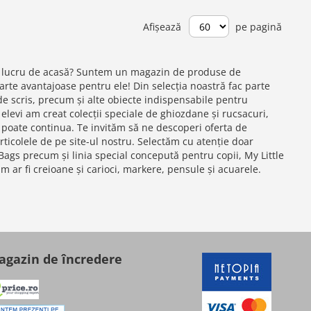
Afișează
pe pagină
 de lucru de acasă? Suntem un magazin de produse de
oarte avantajoase pentru ele! Din selecția noastră fac parte
de scris, precum și alte obiecte indispensabile pentru
levi am creat colecții speciale de ghiozdane și rucsacuri,
ta poate continua. Te invităm să ne descoperi oferta de
rticolele de pe site-ul nostru. Selectăm cu atenție doar
 Bags precum și linia special concepută pentru copii, My Little
m ar fi creioane și carioci, markere, pensule și acuarele.
gazin de încredere