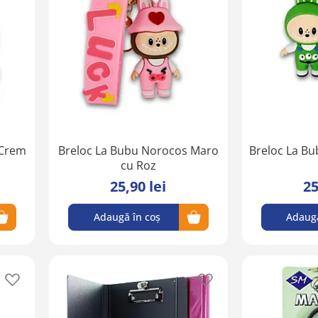
lista
lista
de
de
favorite
favorite
 Crem
Breloc La Bubu Norocos Maro
Breloc La B
cu Roz
25,90 lei
25
Adaugă în coș
Adaugă
Adaugă
Adaugă