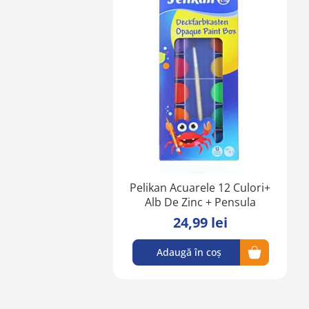
Adaugă
în
lista
de
favorite
Pelikan Acuarele 12 Culori+
Alb De Zinc + Pensula
24,99 lei
Adaugă în coș