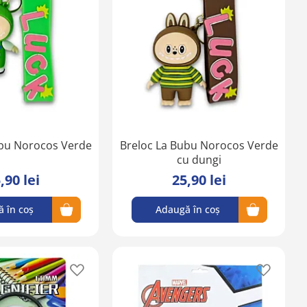
lista
lista
de
de
favorite
favorite
ubu Norocos Verde
Breloc La Bubu Norocos Verde
cu dungi
,90 lei
25,90 lei
 în coș
Adaugă în coș
Adaugă
Adaugă