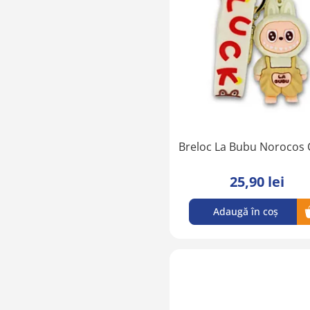
Breloc La Bubu Norocos
25,90 lei
Adaugă în coș