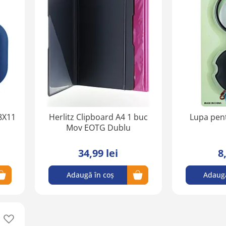
în
în
lista
lista
de
de
favorite
favorite
8X11
Herlitz Clipboard A4 1 buc
Lupa pent
Mov EOTG Dublu
34,99 lei
8
Adaugă în coș
Adaugă