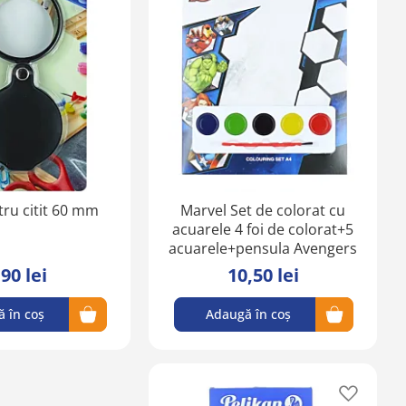
în
în
lista
lista
de
de
favorite
favorite
ru citit 60 mm
Marvel Set de colorat cu
acuarele 4 foi de colorat+5
acuarele+pensula Avengers
,90 lei
10,50 lei
 în coș
Adaugă în coș