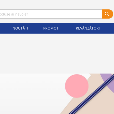
NOUTĂȚI
PROMOȚII
REVÂNZĂTORI