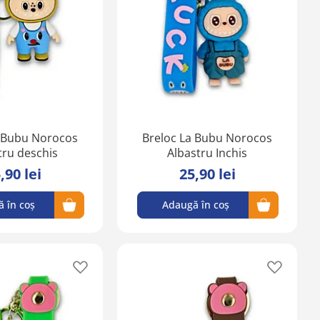
lista
lista
de
de
favorite
favorite
a Bubu Norocos
Breloc La Bubu Norocos
tru deschis
Albastru Inchis
,90 lei
25,90 lei
 în coș
Adaugă în coș
Adaugă
Adaugă
în
în