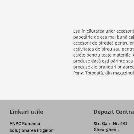
Ești în căutarea unor accesor
papetărie de cea mai bună cali
accesorii de birotică pentru o
activitatea de birou sau pentr
caiete pentru toate materiile,
produse dacă ești părinte sau 
produse ale brandurilor aprecia
Pony. Totodată, din magazinul 
Linkuri utile
Depozit Centra
ANPC România
Str. Gării Nr. 4/D
Gheorgheni,
Soluţionarea litigiilor