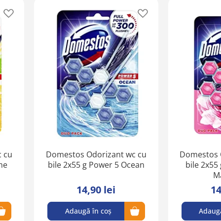
Adaugă
Adaugă
în
în
lista
lista
de
de
favorite
favorite
 cu
Domestos Odorizant wc cu
Domestos 
me
bile 2x55 g Power 5 Ocean
bile 2x55
M
14,90 lei
14
Adaugă în coș
Adaugă