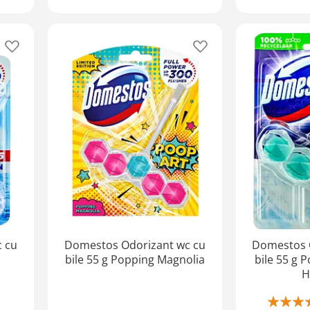
Adaugă
Adaugă
în
în
lista
lista
de
de
favorite
favorite
 cu
Domestos Odorizant wc cu
Domestos 
bile 55 g Popping Magnolia
bile 55 g 
H
Rating: