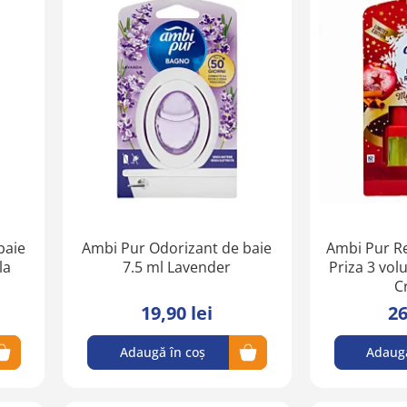
Adaugă
Adaugă
în
în
lista
lista
de
de
favorite
favorite
baie
Ambi Pur Odorizant de baie
Ambi Pur R
la
7.5 ml Lavender
Priza 3 vol
C
19,90 lei
26
Adaugă în coș
Adaugă