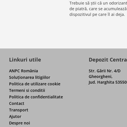
Trebuie să știi că un odorizant
de piatră, care se acumulează î
dispozitivul pe care îl ai deja.
Linkuri utile
Depozit Centra
ANPC România
Str. Gării Nr. 4/D
Gheorgheni,
Soluţionarea litigiilor
Jud. Harghita 53550
Politica de utilizare cookie
Termeni si conditii
Politica de confidentialitate
Contact
Transport
Ajutor
Despre noi