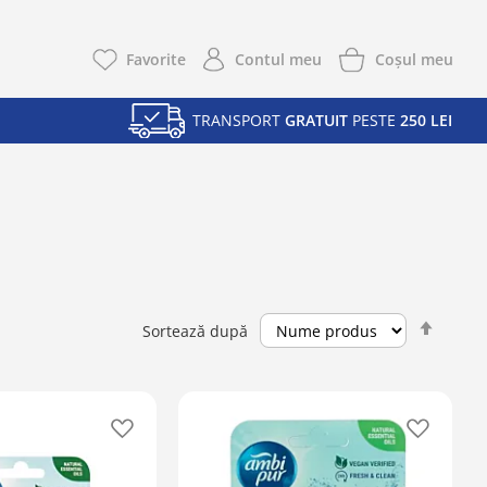
Coşul meu
Favorite
Contul meu
TRANSPORT
GRATUIT
PESTE
250 LEI
Setea
Sortează după
desce
Adaugă
Adaugă