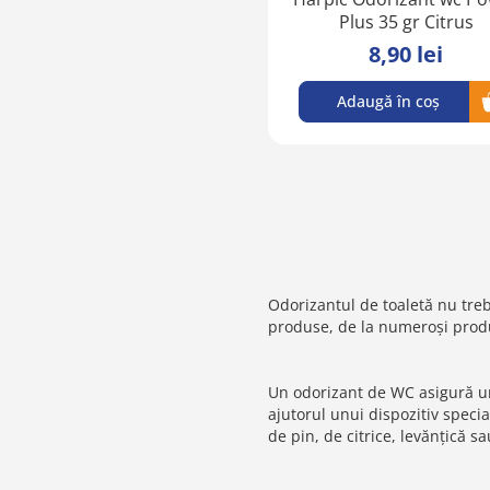
Plus 35 gr Citrus
8,90 lei
Adaugă în coș
Odorizantul de toaletă nu treb
produse, de la numeroși prod
Un odorizant de WC asigură un 
ajutorul unui dispozitiv speci
de pin, de citrice, levănțică s