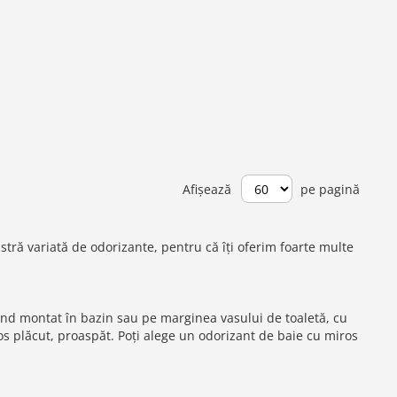
Afișează
pe pagină
tră variată de odorizante, pentru că îți oferim foarte multe
iind montat în bazin sau pe marginea vasului de toaletă, cu
os plăcut, proaspăt. Poți alege un odorizant de baie cu miros