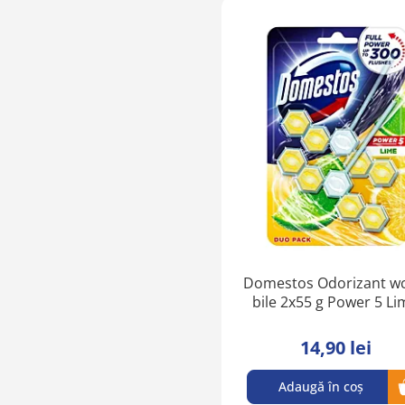
Domestos Odorizant wc
bile 2x55 g Power 5 Li
14,90 lei
Adaugă în coș