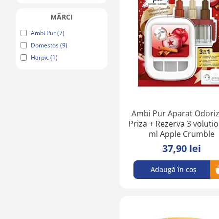
MĂRCI
Ambi Pur
7
Domestos
9
Harpic
1
Ambi Pur Aparat Odori
Priza + Rezerva 3 voluti
ml Apple Crumble
37,90 lei
Adaugă în coș