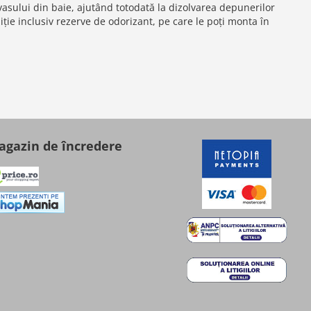
 vasului din baie, ajutând totodată la dizolvarea depunerilor
iție inclusiv rezerve de odorizant, pe care le poți monta în
gazin de încredere