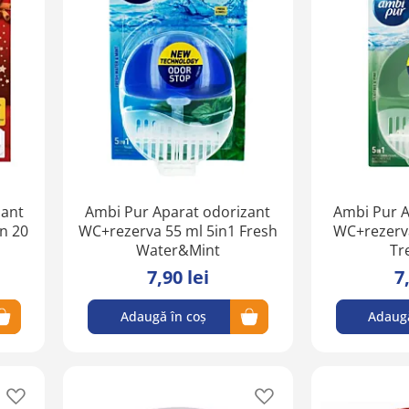
în
în
lista
lista
de
de
favorite
favorite
zant
Ambi Pur Aparat odorizant
Ambi Pur A
on 20
WC+rezerva 55 ml 5in1 Fresh
WC+rezerva
Water&Mint
Tr
7,90 lei
7
Adaugă în coș
Adaugă