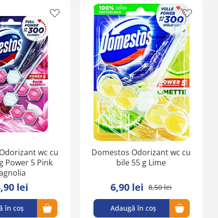
Adaugă
Adaugă
în
în
lista
lista
de
de
favorite
favorite
Odorizant wc cu
Domestos Odorizant wc cu
 g Power 5 Pink
bile 55 g Lime
agnolia
,90 lei
6,90 lei
8,50 lei
 în coș
Adaugă în coș