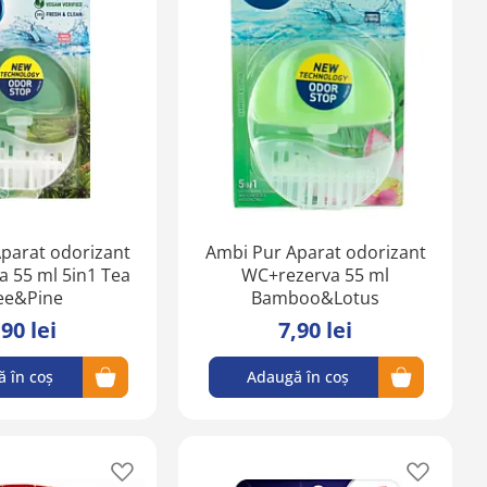
în
în
lista
lista
de
de
favorite
favorite
parat odorizant
Ambi Pur Aparat odorizant
 55 ml 5in1 Tea
WC+rezerva 55 ml
ee&Pine
Bamboo&Lotus
,90 lei
7,90 lei
 în coș
Adaugă în coș