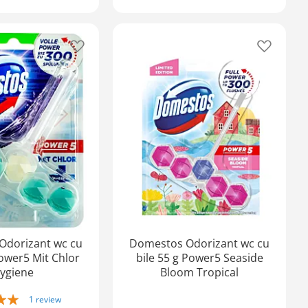
Adaugă
Adaugă
în
în
lista
lista
de
de
favorite
favorite
Odorizant wc cu
Domestos Odorizant wc cu
Power5 Mit Chlor
bile 55 g Power5 Seaside
ygiene
Bloom Tropical
1
review