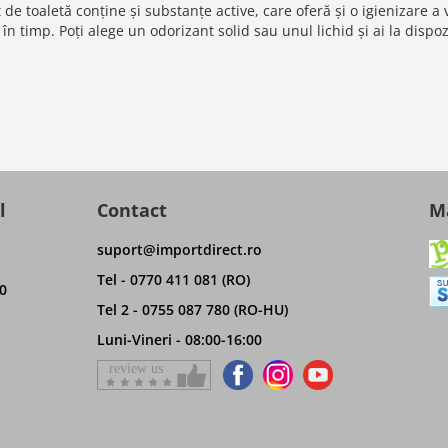
 de toaletă conține și substanțe active, care oferă și o igienizare a
n timp. Poți alege un odorizant solid sau unul lichid și ai la dispoz
l
Contact
Ma
suport@importdirect.ro
Tel - 0770 411 081 (RO)
0
Tel 2 - 0755 087 780 (RO-HU)
Luni-Vineri - 08:00-16:00