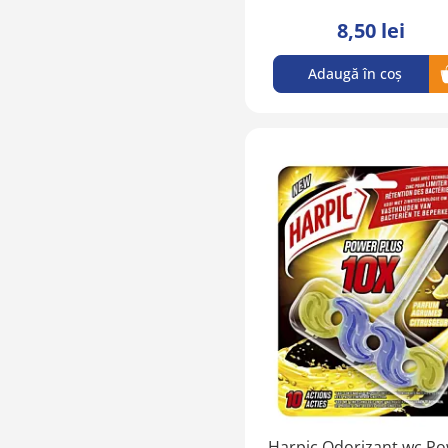
8,50 lei
Adaugă în coș
Harpic Odorizant wc P