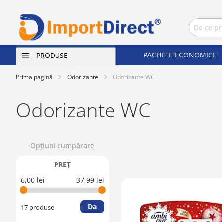
PACHETE ECONOMICE
PRODUSE
Prima pagină
Odorizante
Odorizante WC
Odorizante WC
Opţiuni cumpărare
PREŢ
6,00 lei
37,99 lei
Da
17 produse