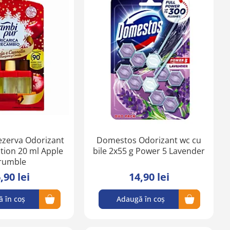
Adaugă
Adaugă
în
în
lista
lista
de
de
favorite
favorite
ezerva Odorizant
Domestos Odorizant wc cu
ution 20 ml Apple
bile 2x55 g Power 5 Lavender
rumble
,90 lei
14,90 lei
 în coș
Adaugă în coș