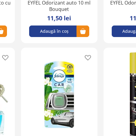
to cu
EYFEL Odorizant auto 10 ml
EYFEL Odor
Bouquet
11,50 lei
11
Adaugă în coș
Adaugă
Adaugă
Adaugă
în
în
lista
lista
de
de
favorite
favorite