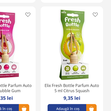
Adaugă
Adaugă
în
în
lista
lista
de
de
favorite
favorite
ottle Parfum Auto
Elix Fresh Bottle Parfum Auto
Bubble Gum
5 ml Citrus Squash
,35 lei
9,35 lei
 în coș
Adaugă în coș