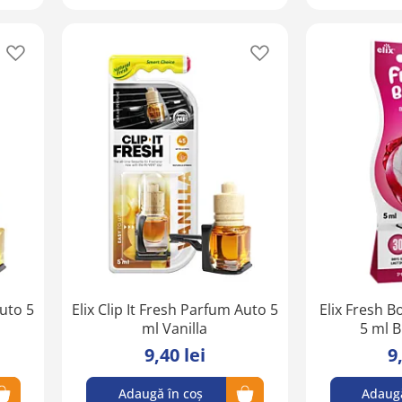
Adaugă
Adaugă
în
în
lista
lista
de
de
favorite
favorite
Auto 5
Elix Clip It Fresh Parfum Auto 5
Elix Fresh B
ml Vanilla
5 ml 
9,40 lei
9
Adaugă în coș
Adaugă