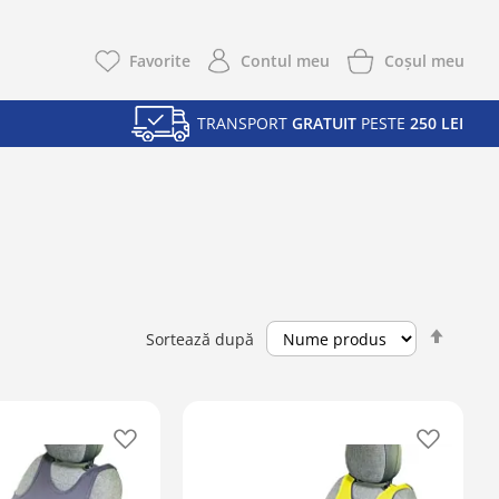
Coşul meu
Favorite
Contul meu
TRANSPORT
GRATUIT
PESTE
250 LEI
Setea
Sortează după
desce
Adaugă
Adaugă