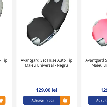
în
în
lista
lista
de
de
favorite
favorite
 Tip
Avantgard Set Huse Auto Tip
Avantgard S
i
Maieu Universal - Negru
Maieu Un
129,00 lei
12
Adaugă în coș
Adaugă