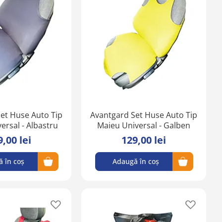
în
în
lista
lista
de
de
favorite
favorite
et Huse Auto Tip
Avantgard Set Huse Auto Tip
ersal - Albastru
Maieu Universal - Galben
9,00 lei
129,00 lei
 în coș
Adaugă în coș
Adaugă
Adaugă