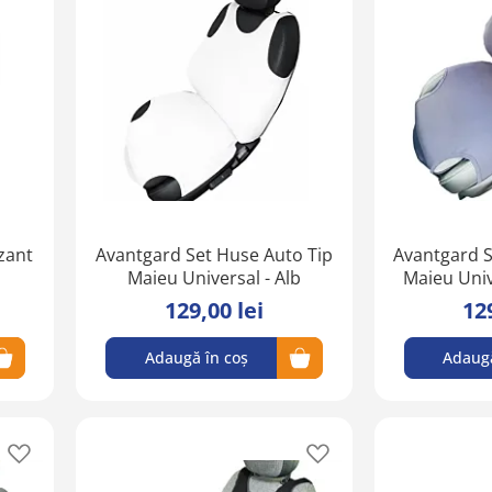
în
în
lista
lista
de
de
favorite
favorite
zant
Avantgard Set Huse Auto Tip
Avantgard S
Maieu Universal - Alb
Maieu Univ
129,00 lei
12
Adaugă în coș
Adaugă
Adaugă
Adaugă