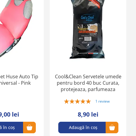
în
în
lista
lista
de
de
favorite
favorite
et Huse Auto Tip
Cool&Clean Servetele umede
iversal - Pink
pentru bord 40 buc Curata,
protejeaza, parfumeaza
Rating:
1
review
100%
9,00 lei
8,90 lei
 în coș
Adaugă în coș