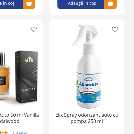
 în coș
Adaugă în coș
Adaugă
Adaugă
în
în
lista
lista
de
de
favorite
favorite
Auto 50 ml Vanilla
Elix Spray odorizant auto cu
dalwood
pompa 250 ml
1
review