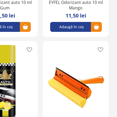
izant auto 10 ml
EYFEL Odorizant auto 10 ml
Gum
Mango
,50 lei
11,50 lei
 în coș
Adaugă în coș
Adaugă
Adaugă
în
în
lista
lista
de
de
favorite
favorite