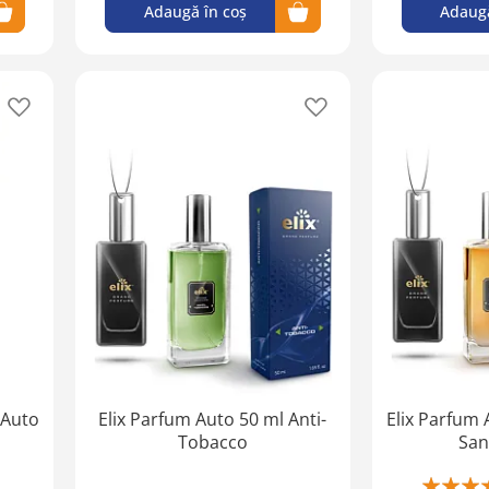
Adaugă în coș
Adaugă
Adaugă
Adaugă
în
în
lista
lista
de
de
favorite
favorite
 Auto
Elix Parfum Auto 50 ml Anti-
Elix Parfum 
Tobacco
San
Rating: