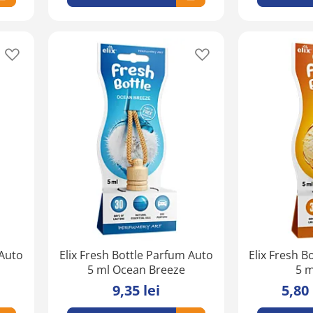
Adaugă
Adaugă
în
în
lista
lista
de
de
favorite
favorite
 Auto
Elix Fresh Bottle Parfum Auto
Elix Fresh B
5 ml Ocean Breeze
5 m
9,35 lei
5,80 