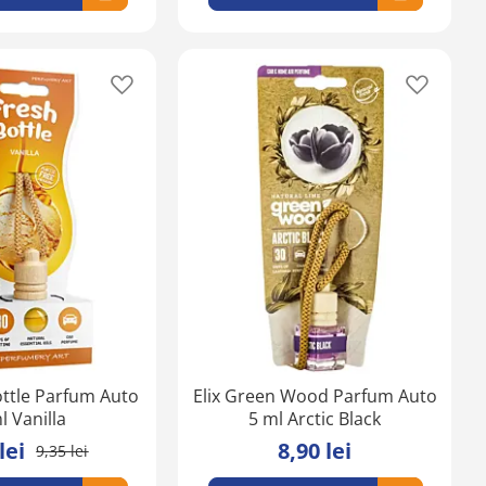
Adaugă
Adaugă
în
în
lista
lista
de
de
favorite
favorite
ottle Parfum Auto
Elix Green Wood Parfum Auto
l Vanilla
5 ml Arctic Black
lei
8,90 lei
9,35 lei