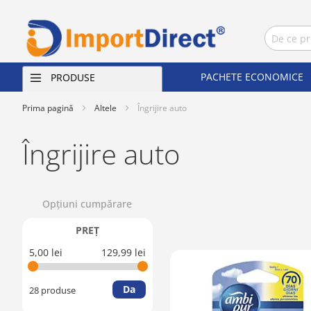
PACHETE ECONOMICE
PRODUSE
Prima pagină
Altele
Îngrijire auto
Îngrijire auto
Opţiuni cumpărare
PREŢ
5,00 lei
129,99 lei
Da
28 produse