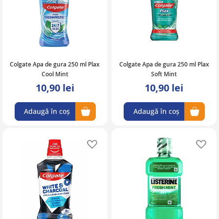
Colgate Apa de gura 250 ml Plax
Colgate Apa de gura 250 ml Plax
Cool Mint
Soft Mint
10,90 lei
10,90 lei
Adaugă în coș
Adaugă în coș
Adaugă în lista de favorite
Ad