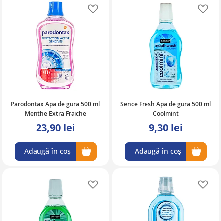
Adaugă în lista de favorite
Ad
Parodontax Apa de gura 500 ml
Sence Fresh Apa de gura 500 ml
Menthe Extra Fraiche
Coolmint
23,90 lei
9,30 lei
Adaugă în coș
Adaugă în coș
Adaugă în lista de favorite
Ad