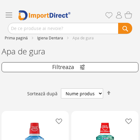
Prima pagină
Igiena Dentara
Apa de gura
Apa de gura
Setează
Sortează după
descendent
Adaugă în lista de favorite
Ad