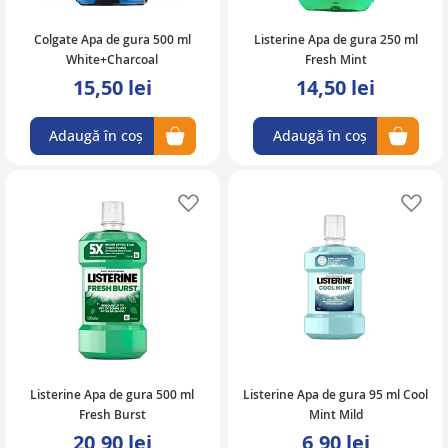
Colgate Apa de gura 500 ml
Listerine Apa de gura 250 ml
White+Charcoal
Fresh Mint
15,50 lei
14,50 lei
Adaugă în coș
Adaugă în coș
Adaugă în lista de favorite
Ad
Listerine Apa de gura 500 ml
Listerine Apa de gura 95 ml Cool
Fresh Burst
Mint Mild
20,90 lei
6,90 lei