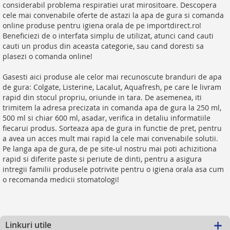
considerabil problema respiratiei urat mirositoare. Descopera
cele mai convenabile oferte de astazi la apa de gura si comanda
online produse pentru igiena orala de pe importdirect.ro!
Beneficiezi de o interfata simplu de utilizat, atunci cand cauti
cauti un produs din aceasta categorie, sau cand doresti sa
plasezi o comanda online!
Gasesti aici produse ale celor mai recunoscute branduri de apa
de gura: Colgate, Listerine, Lacalut, Aquafresh, pe care le livram
rapid din stocul propriu, oriunde in tara. De asemenea, iti
trimitem la adresa precizata in comanda apa de gura la 250 ml,
500 ml si chiar 600 ml, asadar, verifica in detaliu informatiile
fiecarui produs. Sorteaza apa de gura in functie de pret, pentru
a avea un acces mult mai rapid la cele mai convenabile solutii.
Pe langa apa de gura, de pe site-ul nostru mai poti achizitiona
rapid si diferite paste si periute de dinti, pentru a asigura
intregii familii produsele potrivite pentru o igiena orala asa cum
o recomanda medicii stomatologi!
Linkuri utile