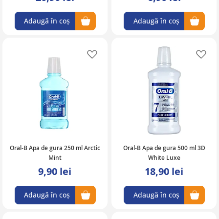
Adaugă în coș
Adaugă în coș
Adaugă în lista de favorite
Ad
Oral-B Apa de gura 250 ml Arctic
Oral-B Apa de gura 500 ml 3D
Mint
White Luxe
9,90 lei
18,90 lei
Adaugă în coș
Adaugă în coș