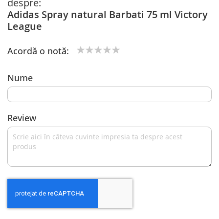
despre:
Adidas Spray natural Barbati 75 ml Victory
League
Acordă o notă:
1
2
3
4
5
star
stars
stars
stars
stars
Nume
Review