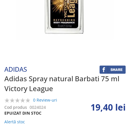
Skip
to
the
beginning
ADIDAS
of
the
Adidas Spray natural Barbati 75 ml
images
Victory League
gallery
0 Review-uri
19,40 lei
0%
Cod produs
0024024
EPUIZAT DIN STOC
Alertă stoc