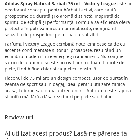
Adidas Spray Natural Bărbați 75 ml – Victory League
este un
deodorant conceput pentru bărbații activi, care caută
prospețime de durată și o aromă distinctă, inspirată de
spiritul de echipă și performanță. Formula sa eficientă oferă
protecție împotriva mirosurilor neplăcute, menținând
senzația de prospețime pe tot parcursul zilei.
Parfumul Victory League combină note lemnoase calde cu
accente condimentate și tonuri proaspete, rezultând un
echilibru modern între energie și rafinament. Nu conține
săruri de aluminiu și este potrivit pentru toate tipurile de
piele, fiind blând chiar și cu pielea sensibilă.
Flaconul de 75 ml are un design compact, ușor de purtat în
geantă de sport sau în bagaj, ideal pentru utilizare zilnică
acasă, la birou sau după antrenament. Aplicarea este rapidă
și uniformă, fără a lăsa reziduuri pe piele sau haine.
Review-uri
Ai utilizat acest produs? Lasă-ne părerea ta