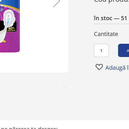
în stoc
— 51 
Cantitate
A
Adaugă în