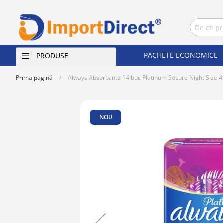
PACHETE ECONOMICE
PRODUSE
Prima pagină
Always Absorbante 14 buc Platinum Secure Night Size 4
Skip
to
NOU
the
end
of
the
images
gallery