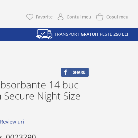
Coşul meu
Favorite
Contul meu
TRANSPORT
GRATUIT
PESTE
250 LEI
Absorbante 14 buc
 Secure Night Size
 Review-uri
s
0023290