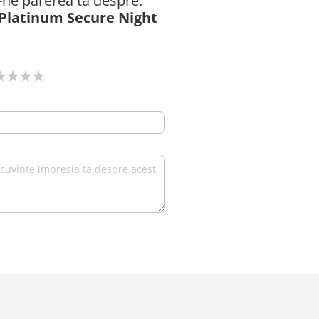
ă-ne părerea ta despre: