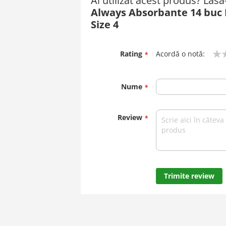
Ai utilizat acest produs? Las
of
Always Absorbante 14 buc Platinum Secure Night
the
images
Size 4
gallery
Rating
Acordă o notă:
1
2
3
4
5
star
stars
stars
stars
stars
Nume
Review
Trimite review