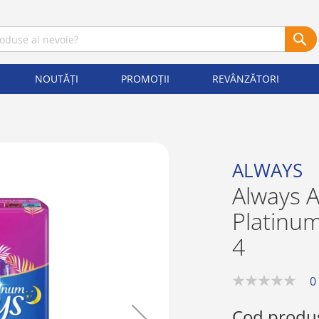
NOUTĂȚI
PROMOȚII
REVÂNZĂTORI
ALWAYS
Always 
Platinum
4
0
0%
Cod produ