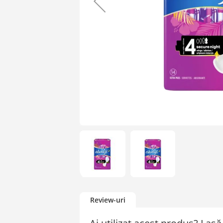
Skip
to
Review-uri
the
beginning