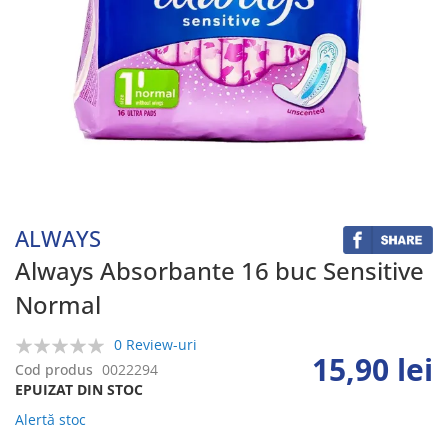
Skip
to
the
beginning
ALWAYS
of
the
Always Absorbante 16 buc Sensitive
images
Normal
gallery
0 Review-uri
15,90 lei
0%
Cod produs
0022294
EPUIZAT DIN STOC
Alertă stoc