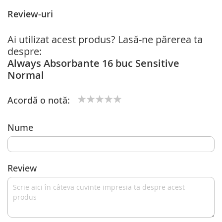
Review-uri
Ai utilizat acest produs? Lasă-ne părerea ta
despre:
Always Absorbante 16 buc Sensitive
Normal
Acordă o notă:
1
2
3
4
5
star
stars
stars
stars
stars
Nume
Review