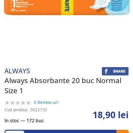
Skip
to
the
beginning
ALWAYS
of
the
Always Absorbante 20 buc Normal
images
Size 1
gallery
0 Review-uri
0%
Cod produs
0022733
18,90 lei
în stoc
— 172 buc