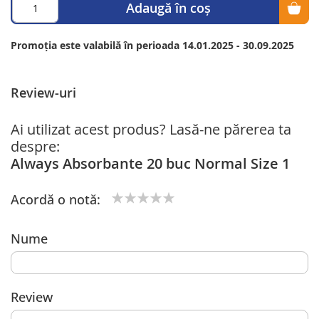
Adaugă în coș
Promoția este valabilă în perioada 14.01.2025 - 30.09.2025
Review-uri
Ai utilizat acest produs? Lasă-ne părerea ta
despre:
Always Absorbante 20 buc Normal Size 1
Acordă o notă:
1
2
3
4
5
star
stars
stars
stars
stars
Nume
Review