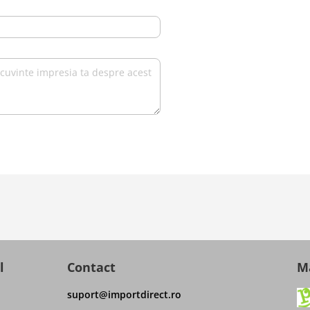
l
Contact
Ma
suport@importdirect.ro