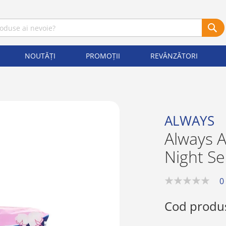
NOUTĂȚI
PROMOȚII
REVÂNZĂTORI
ALWAYS
Always 
Night Se
0
0%
Cod produ