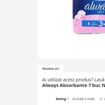
Skip
to
Review-uri
the
beginning
Ai utilizat acest produs? Las
of
Always Absorbante 7 buc N
the
images
gallery
Rating
Acordă o notă:
1
2
3
4
5