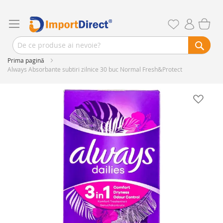
Prima pagină
Always Absorbante subtiri zilnice 30 buc Normal Fresh&Protect
Skip
to
the
end
of
the
images
gallery