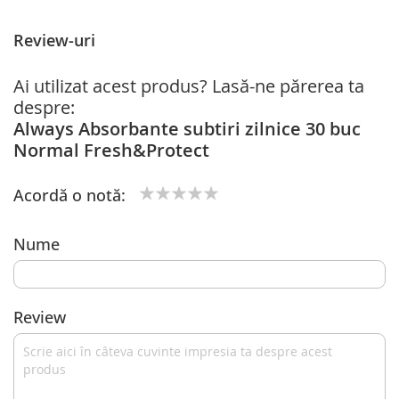
Review-uri
Ai utilizat acest produs? Lasă-ne părerea ta
despre:
Always Absorbante subtiri zilnice 30 buc
Normal Fresh&Protect
Acordă o notă:
1
2
3
4
5
star
stars
stars
stars
stars
Nume
Review