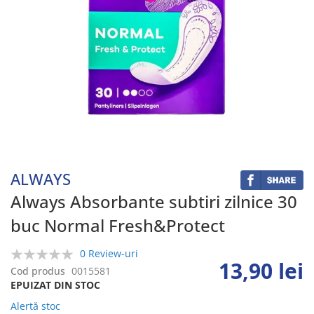
Skip
to
the
beginning
ALWAYS
of
the
Always Absorbante subtiri zilnice 30
images
buc Normal Fresh&Protect
gallery
0 Review-uri
13,90 lei
0%
Cod produs
0015581
EPUIZAT DIN STOC
Alertă stoc