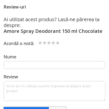
Review-uri
Ai utilizat acest produs? Lasă-ne părerea ta
despre:
Amore Spray Deodorant 150 ml Chocolate
Acordă o notă:
1
2
3
4
5
star
stars
stars
stars
stars
Nume
Review