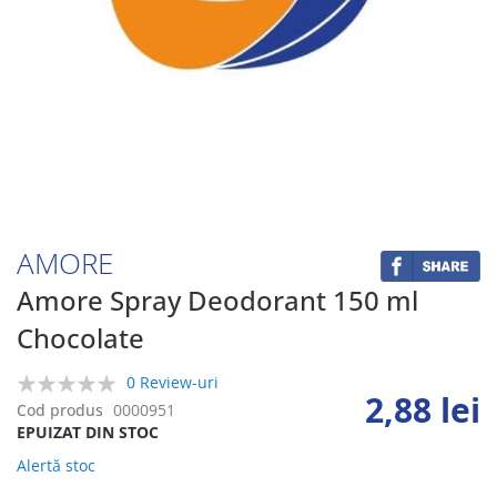
Skip
to
the
beginning
AMORE
of
the
Amore Spray Deodorant 150 ml
images
Chocolate
gallery
0 Review-uri
2,88 lei
0%
Cod produs
0000951
EPUIZAT DIN STOC
Alertă stoc