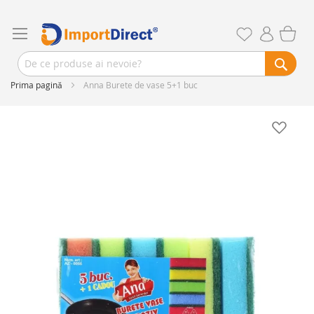
Prima pagină
Anna Burete de vase 5+1 buc
Skip
to
the
end
of
the
images
gallery