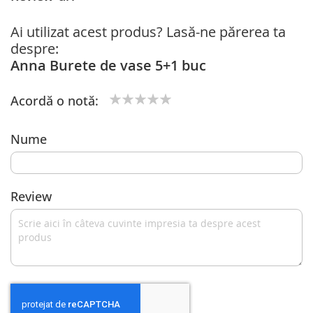
Ai utilizat acest produs? Lasă-ne părerea ta
despre:
Anna Burete de vase 5+1 buc
Acordă o notă:
1
2
3
4
5
star
stars
stars
stars
stars
Nume
Review