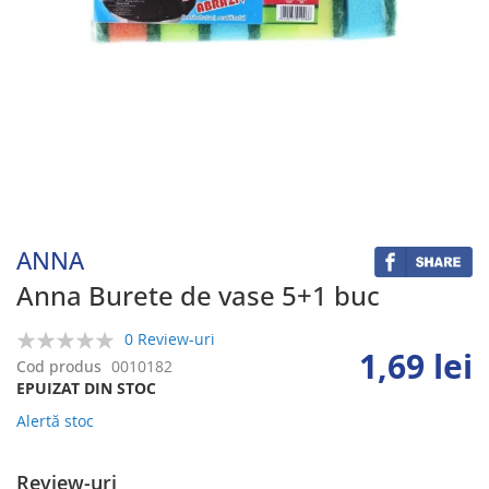
Skip
to
the
beginning
ANNA
of
the
Anna Burete de vase 5+1 buc
images
gallery
0 Review-uri
1,69 lei
0%
Cod produs
0010182
EPUIZAT DIN STOC
Alertă stoc
Review-uri