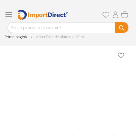
Prima pagină
Anna Folie de aluminiu 20 m
Skip
to
the
end
of
the
images
gallery