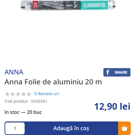
Skip
to
the
beginning
ANNA
of
the
Anna Folie de aluminiu 20 m
images
gallery
0 Review-uri
0%
Cod produs
0008081
12,90 lei
în stoc
— 20 buc
Adaugă în coș