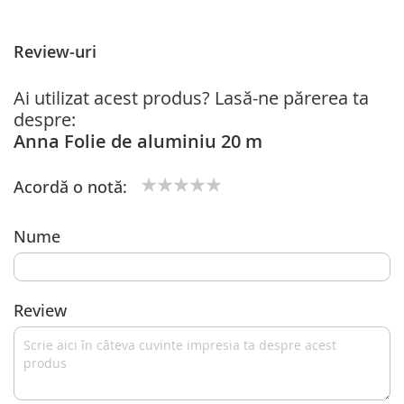
Review-uri
Ai utilizat acest produs? Lasă-ne părerea ta
despre:
Anna Folie de aluminiu 20 m
Acordă o notă:
1
2
3
4
5
star
stars
stars
stars
stars
Nume
Review