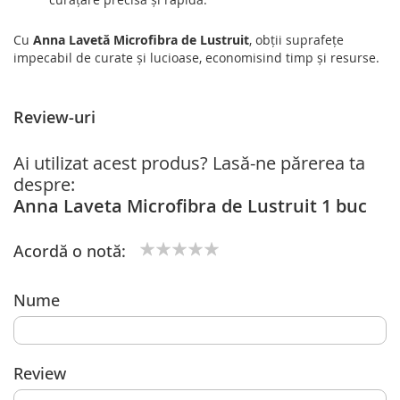
Cu
Anna Lavetă Microfibra de Lustruit
, obții suprafețe
impecabil de curate și lucioase, economisind timp și resurse.
Review-uri
Ai utilizat acest produs? Lasă-ne părerea ta
despre:
Anna Laveta Microfibra de Lustruit 1 buc
Acordă o notă:
1
2
3
4
5
star
stars
stars
stars
stars
Nume
Review