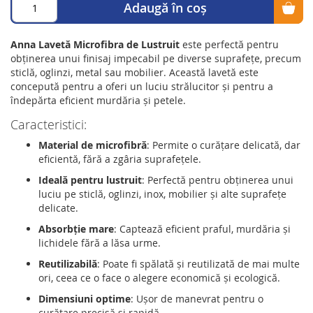
Adaugă în coș
Anna Lavetă Microfibra de Lustruit
este perfectă pentru
obținerea unui finisaj impecabil pe diverse suprafețe, precum
sticlă, oglinzi, metal sau mobilier. Această lavetă este
concepută pentru a oferi un luciu strălucitor și pentru a
îndepărta eficient murdăria și petele.
Caracteristici:
Material de microfibră
: Permite o curățare delicată, dar
eficientă, fără a zgâria suprafețele.
Ideală pentru lustruit
: Perfectă pentru obținerea unui
luciu pe sticlă, oglinzi, inox, mobilier și alte suprafețe
delicate.
Absorbție mare
: Captează eficient praful, murdăria și
lichidele fără a lăsa urme.
Reutilizabilă
: Poate fi spălată și reutilizată de mai multe
ori, ceea ce o face o alegere economică și ecologică.
Dimensiuni optime
: Ușor de manevrat pentru o
curățare precisă și rapidă.