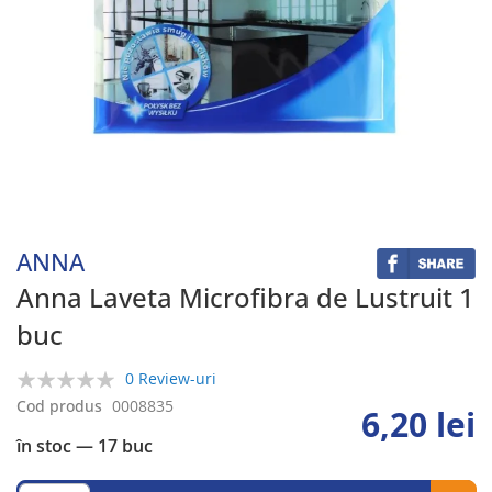
Skip
to
the
beginning
ANNA
of
the
Anna Laveta Microfibra de Lustruit 1
images
buc
gallery
0 Review-uri
0%
Cod produs
0008835
6,20 lei
în stoc
— 17 buc