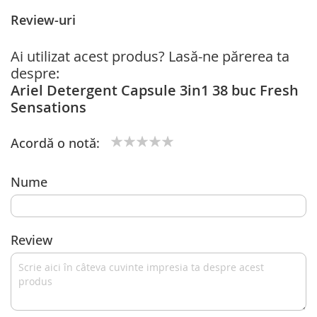
Review-uri
Ai utilizat acest produs? Lasă-ne părerea ta
despre:
Ariel Detergent Capsule 3in1 38 buc Fresh
Sensations
Acordă o notă:
1
2
3
4
5
star
stars
stars
stars
stars
Nume
Review