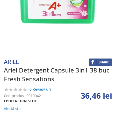
Skip
to
the
beginning
ARIEL
of
the
Ariel Detergent Capsule 3in1 38 buc
images
Fresh Sensations
gallery
0 Review-uri
36,46 lei
0%
Cod produs
0010042
EPUIZAT DIN STOC
Alertă stoc