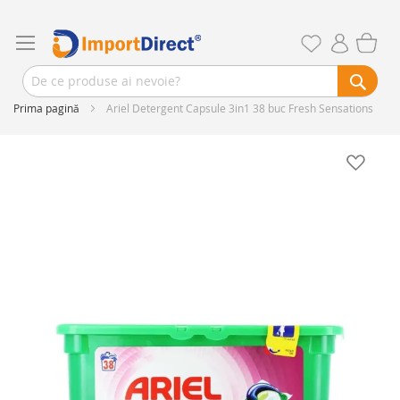
Prima pagină
Ariel Detergent Capsule 3in1 38 buc Fresh Sensations
Skip
to
the
end
of
the
images
gallery