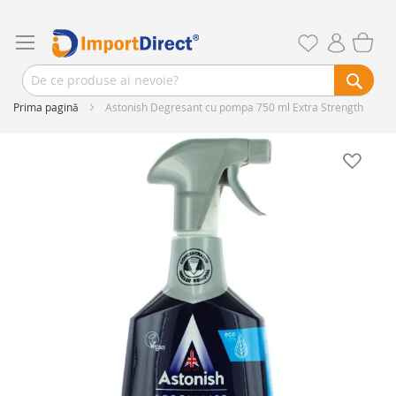
Prima pagină
Astonish Degresant cu pompa 750 ml Extra Strength
Skip
to
the
end
of
the
images
gallery