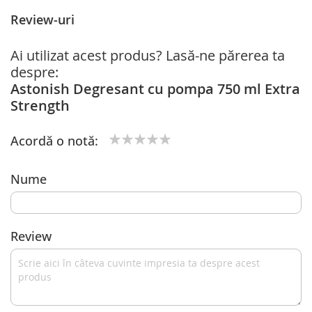
Review-uri
Ai utilizat acest produs? Lasă-ne părerea ta
despre:
Astonish Degresant cu pompa 750 ml Extra
Strength
Acordă o notă:
1
2
3
4
5
star
stars
stars
stars
stars
Nume
Review