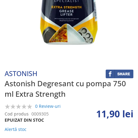
Skip
to
the
beginning
ASTONISH
of
the
Astonish Degresant cu pompa 750
images
ml Extra Strength
gallery
0 Review-uri
11,90 lei
0%
Cod produs
0009305
EPUIZAT DIN STOC
Alertă stoc