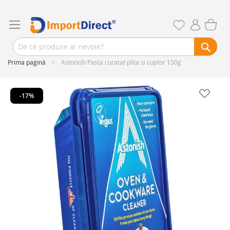
Prima pagină
Astonish Pasta curatat plita si cuptor 150g
Skip
to
-17%
the
end
of
the
images
gallery