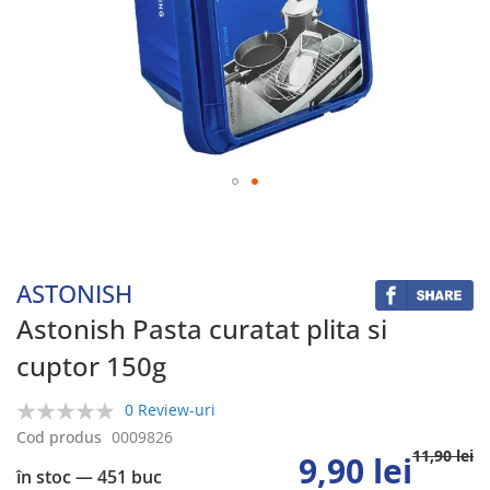
Skip
to
the
beginning
ASTONISH
of
the
Astonish Pasta curatat plita si
images
cuptor 150g
gallery
0 Review-uri
0%
Cod produs
0009826
11,90 lei
9,90 lei
în stoc
— 451 buc