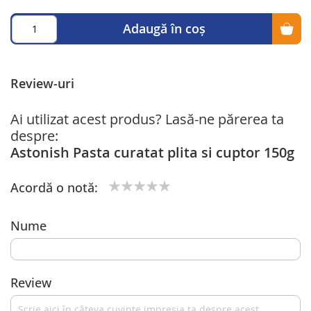
Adaugă în coș
Review-uri
Ai utilizat acest produs? Lasă-ne părerea ta
despre:
Astonish Pasta curatat plita si cuptor 150g
Acordă o notă:
1
2
3
4
5
star
stars
stars
stars
stars
Nume
Review