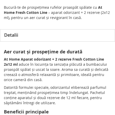
Bucură-te de prospețimea rufelor proaspăt spălate cu
At
Home Fresh Cotton Line
– aparat odorizant + 2 rezerve (2x12
ml), pentru un aer curat și revigorant în casă.
Detalii
Aer curat și prospețime de durată
At Home Aparat odorizant + 2 rezerve Fresh Cotton Line
2x12 ml
aduce în locuința ta senzația plăcută a bumbacului
proaspăt spălat și uscat la soare. Aroma sa curată și delicată
creează o atmosferă relaxantă și primitoare, ideală pentru
orice cameră din casă.
Datorită formulei speciale, odorizantul eliberează parfumul
treptat, menținând prospețimea timp îndelungat. Pachetul
conține aparatul și două rezerve de 12 ml fiecare, pentru
săptămâni întregi de utilizare.
Beneficii principale