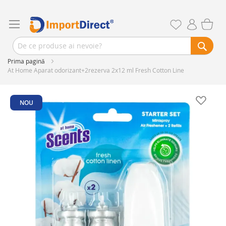
Prima pagină
At Home Aparat odorizant+2rezerva 2x12 ml Fresh Cotton Line
Skip
to
NOU
the
end
of
the
images
gallery