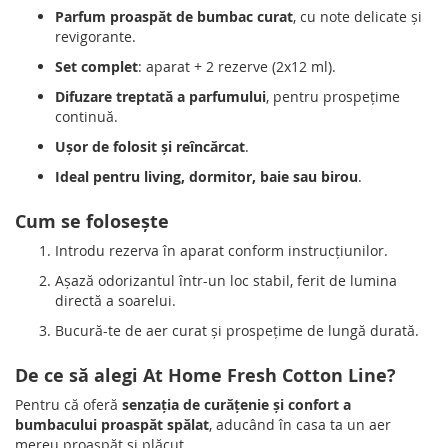
Parfum proaspăt de bumbac curat
, cu note delicate și
revigorante.
Set complet
: aparat + 2 rezerve (2x12 ml).
Difuzare treptată a parfumului
, pentru prospețime
continuă.
Ușor de folosit și reîncărcat
.
Ideal pentru living, dormitor, baie sau birou
.
Cum se folosește
Introdu rezerva în aparat conform instrucțiunilor.
Așază odorizantul într-un loc stabil, ferit de lumina
directă a soarelui.
Bucură-te de aer curat și prospețime de lungă durată.
De ce să alegi At Home Fresh Cotton Line?
Pentru că oferă
senzația de curățenie și confort a
bumbacului proaspăt spălat
, aducând în casa ta un aer
mereu proaspăt și plăcut.