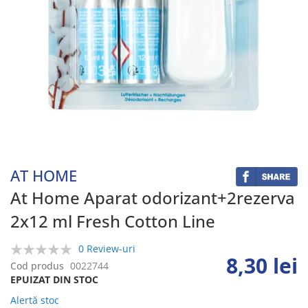
Skip
to
the
beginning
AT HOME
of
the
At Home Aparat odorizant+2rezerva
images
2x12 ml Fresh Cotton Line
gallery
0 Review-uri
8,30 lei
0%
Cod produs
0022744
EPUIZAT DIN STOC
Alertă stoc