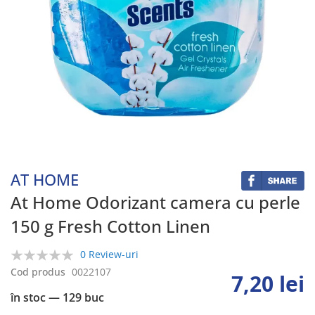
Skip
to
the
beginning
AT HOME
of
the
At Home Odorizant camera cu perle
images
150 g Fresh Cotton Linen
gallery
0 Review-uri
0%
Cod produs
0022107
7,20 lei
în stoc
— 129 buc