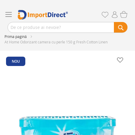
Prima pagină
At Home Odorizant camera cu perle 150 g Fresh Cotton Linen
Skip
to
NOU
the
end
of
the
images
gallery