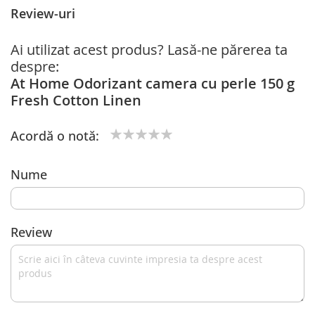
Review-uri
Ai utilizat acest produs? Lasă-ne părerea ta
despre:
At Home Odorizant camera cu perle 150 g
Fresh Cotton Linen
Acordă o notă:
1
2
3
4
5
star
stars
stars
stars
stars
Nume
Review