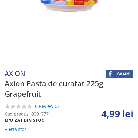
Skip
to
the
beginning
AXION
of
the
Axion Pasta de curatat 225g
images
Grapefruit
gallery
0 Review-uri
4,99 lei
0%
Cod produs
0001777
EPUIZAT DIN STOC
Alertă stoc