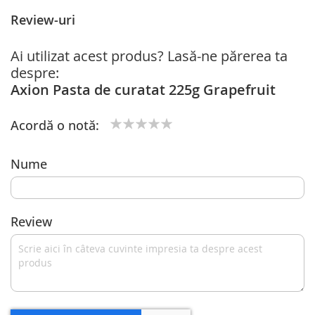
Review-uri
Ai utilizat acest produs? Lasă-ne părerea ta
despre:
Axion Pasta de curatat 225g Grapefruit
Acordă o notă:
1
2
3
4
5
star
stars
stars
stars
stars
Nume
Review