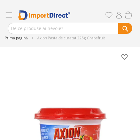
Prima pagină
Axion Pasta de curatat 225g Grapefruit
Skip
to
the
end
of
the
images
gallery