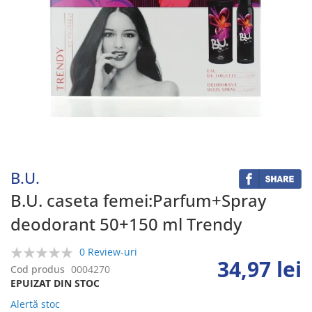
Skip
to
the
beginning
B.U.
of
the
B.U. caseta femei:Parfum+Spray
images
deodorant 50+150 ml Trendy
gallery
0 Review-uri
34,97 lei
0%
Cod produs
0004270
EPUIZAT DIN STOC
Alertă stoc