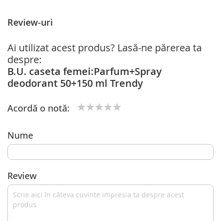
Review-uri
Ai utilizat acest produs? Lasă-ne părerea ta
despre:
B.U. caseta femei:Parfum+Spray
deodorant 50+150 ml Trendy
Acordă o notă:
1
2
3
4
5
star
stars
stars
stars
stars
Nume
Review