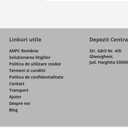
Linkuri utile
Depozit Centra
ANPC România
Str. Gării Nr. 4/D
Gheorgheni,
Soluţionarea litigiilor
Jud. Harghita 53550
Politica de utilizare cookie
Termeni si conditii
Politica de confidentialitate
Contact
Transport
Ajutor
Despre noi
Blog