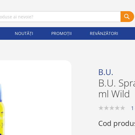
NOUTĂȚI
PROMOȚII
REVÂNZĂTORI
B.U.
B.U. Sp
ml Wild
1
0%
Cod produ