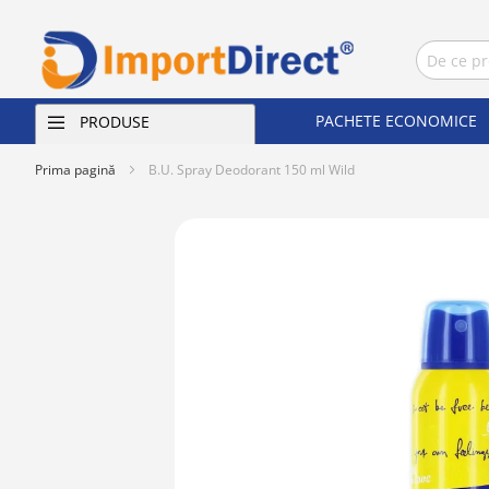
PACHETE ECONOMICE
PRODUSE
Prima pagină
B.U. Spray Deodorant 150 ml Wild
Skip
to
the
end
of
the
images
gallery