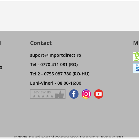
l
Contact
Ma
suport@importdirect.ro
Tel - 0770 411 081 (RO)
0
Tel 2 - 0755 087 780 (RO-HU)
Luni-Vineri - 08:00-16:00
©2025 Continental Commerce Import & Export SRL.