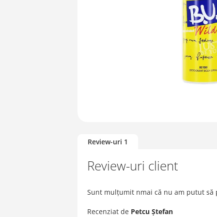
Skip
to
Review-uri
1
the
beginning
Review-uri client
of
the
images
Sunt mulțumit nmai că nu am putut să
gallery
Recenziat de
Petcu Ștefan