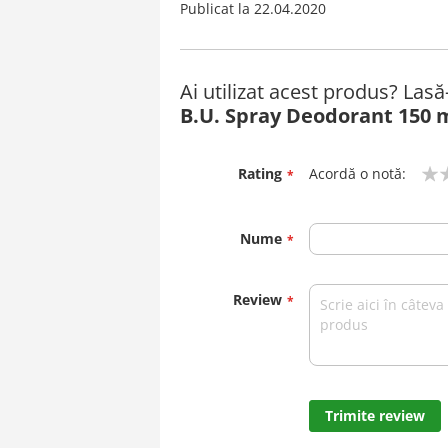
Publicat la
22.04.2020
Ai utilizat acest produs? Las
B.U. Spray Deodorant 150 
Rating
Acordă o notă:
1
2
3
4
5
star
stars
stars
stars
stars
Nume
Review
Trimite review