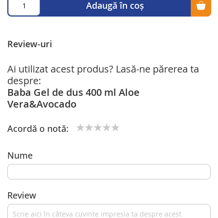
Adaugă în coș
Review-uri
Ai utilizat acest produs? Lasă-ne părerea ta
despre:
Baba Gel de dus 400 ml Aloe
Vera&Avocado
Acordă o notă:
1
2
3
4
5
star
stars
stars
stars
stars
Nume
Review