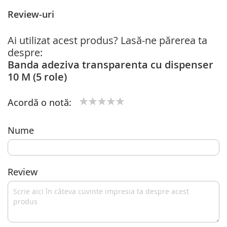
Review-uri
Ai utilizat acest produs? Lasă-ne părerea ta
despre:
Banda adeziva transparenta cu dispenser
10 M (5 role)
Acordă o notă:
1
2
3
4
5
star
stars
stars
stars
stars
Nume
Review