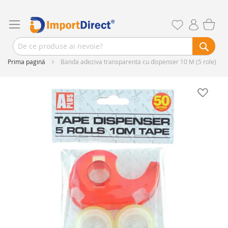
Prima pagină
Banda adeziva transparenta cu dispenser 10 M (5 role)
Skip
to
the
end
of
the
images
gallery