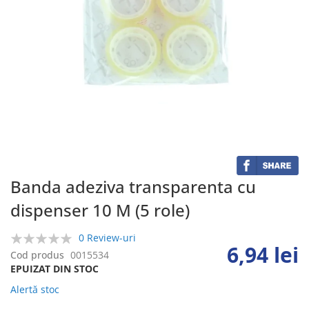
Skip
to
the
beginning
of
the
Banda adeziva transparenta cu
images
dispenser 10 M (5 role)
gallery
0 Review-uri
6,94 lei
0%
Cod produs
0015534
EPUIZAT DIN STOC
Alertă stoc