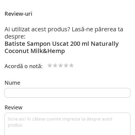
Review-uri
Ai utilizat acest produs? Lasă-ne părerea ta
despre:
Batiste Sampon Uscat 200 ml Naturally
Coconut Milk&Hemp
Acordă o notă:
1
2
3
4
5
star
stars
stars
stars
stars
Nume
Review