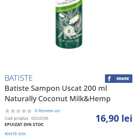
Skip
to
the
beginning
BATISTE
of
the
Batiste Sampon Uscat 200 ml
images
Naturally Coconut Milk&Hemp
gallery
0 Review-uri
16,90 lei
0%
Cod produs
0024596
EPUIZAT DIN STOC
Alertă stoc