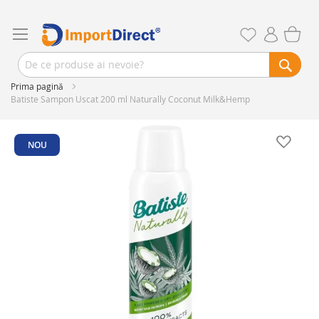
Prima pagină
Batiste Sampon Uscat 200 ml Naturally Coconut Milk&Hemp
Skip
to
NOU
the
end
of
the
images
gallery