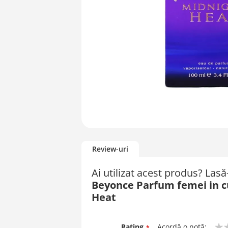
Skip
to
Review-uri
the
beginning
Ai utilizat acest produs? Las
of
Beyonce Parfum femei in c
the
images
Heat
gallery
Rating
Acordă o notă: