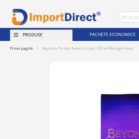
PACHETE ECONOMICE
PRODUSE
Prima pagină
Beyonce Parfum femei in cutie 100 ml Midnight Heat
Skip
to
the
end
of
the
images
gallery