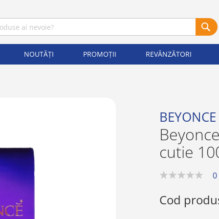
NOUTĂȚI
PROMOȚII
REVÂNZĂTORI
BEYONCE
Beyonce
cutie 10
0
0%
Cod produ