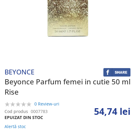
Skip
to
the
beginning
BEYONCE
of
the
Beyonce Parfum femei in cutie 50 ml
images
Rise
gallery
0 Review-uri
54,74 lei
0%
Cod produs
0007783
EPUIZAT DIN STOC
Alertă stoc