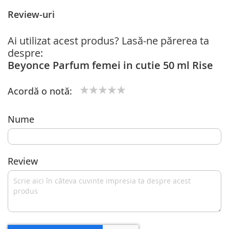
Review-uri
Ai utilizat acest produs? Lasă-ne părerea ta
despre:
Beyonce Parfum femei in cutie 50 ml Rise
Acordă o notă:
1
2
3
4
5
star
stars
stars
stars
stars
Nume
Review