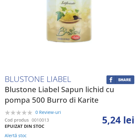
Skip
to
the
beginning
BLUSTONE LIABEL
of
the
Blustone Liabel Sapun lichid cu
images
pompa 500 Burro di Karite
gallery
0 Review-uri
5,24 lei
0%
Cod produs
0010013
EPUIZAT DIN STOC
Alertă stoc