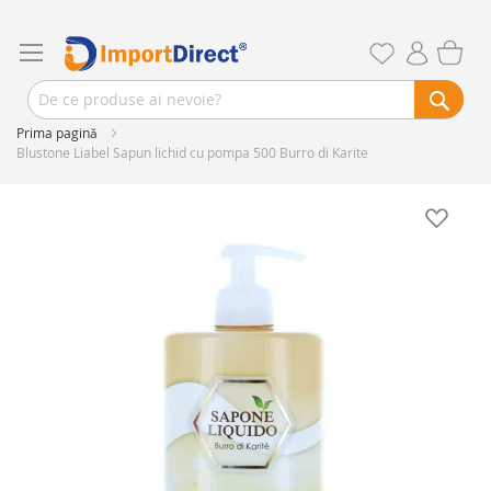
Prima pagină
Blustone Liabel Sapun lichid cu pompa 500 Burro di Karite
Skip
to
the
end
of
the
images
gallery