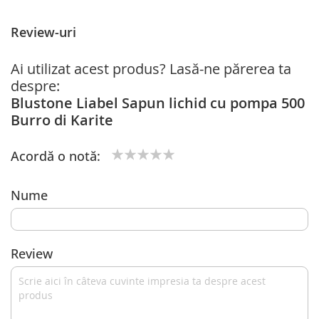
Review-uri
Ai utilizat acest produs? Lasă-ne părerea ta
despre:
Blustone Liabel Sapun lichid cu pompa 500
Burro di Karite
Acordă o notă:
1
2
3
4
5
star
stars
stars
stars
stars
Nume
Review