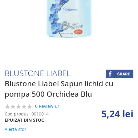
Skip
to
the
beginning
BLUSTONE LIABEL
of
the
Blustone Liabel Sapun lichid cu
images
pompa 500 Orchidea Blu
gallery
0 Review-uri
5,24 lei
0%
Cod produs
0010014
EPUIZAT DIN STOC
Alertă stoc