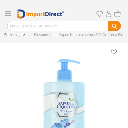
Prima pagină
Blustone Liabel Sapun lichid cu pompa 500 Orchidea Blu
Skip
to
the
end
of
the
images
gallery