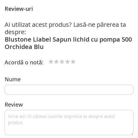
Review-uri
Ai utilizat acest produs? Lasă-ne părerea ta
despre:
Blustone Liabel Sapun lichid cu pompa 500
Orchidea Blu
Acordă o notă:
1
2
3
4
5
star
stars
stars
stars
stars
Nume
Review