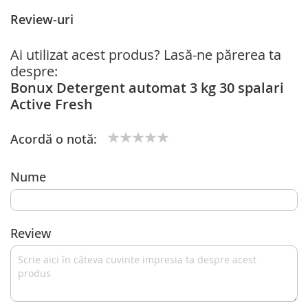
Review-uri
Ai utilizat acest produs? Lasă-ne părerea ta
despre:
Bonux Detergent automat 3 kg 30 spalari
Active Fresh
Acordă o notă:
1
2
3
4
5
star
stars
stars
stars
stars
Nume
Review