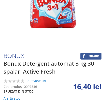
Skip
to
the
beginning
BONUX
of
the
Bonux Detergent automat 3 kg 30
images
spalari Active Fresh
gallery
0 Review-uri
16,40 lei
0%
Cod produs
0007546
EPUIZAT DIN STOC
Alertă stoc