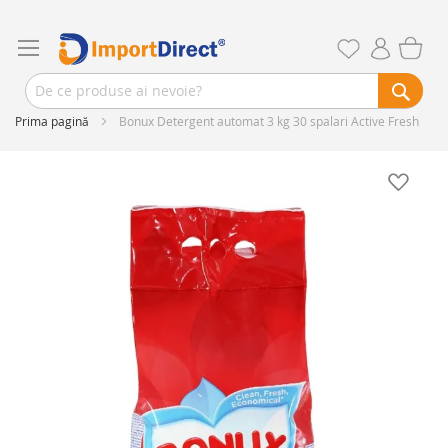
Prima pagină
Bonux Detergent automat 3 kg 30 spalari Active Fresh
Skip
to
the
end
of
the
images
gallery