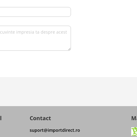
l
Contact
Ma
suport@importdirect.ro