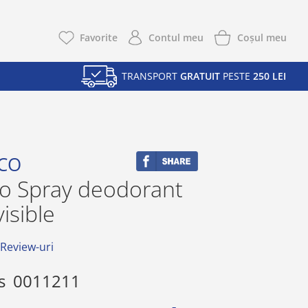
Coşul meu
Favorite
Contul meu
TRANSPORT
GRATUIT
PESTE
250 LEI
CO
co Spray deodorant
isible
 Review-uri
s
0011211