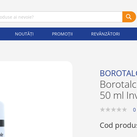
NOUTĂȚI
PROMOȚII
REVÂNZĂTORI
BOROTAL
Borotal
50 ml Inv
0
0%
Cod produ