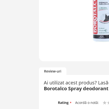
Skip
to
Review-uri
the
beginning
Ai utilizat acest produs? Las
of
Borotalco Spray deodorant 
the
images
gallery
Rating
Acordă o notă:
1
2
3
4
5