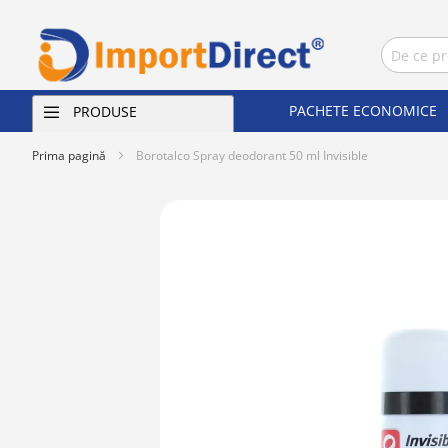
PACHETE ECONOMICE
PRODUSE
Prima pagină
Borotalco Spray deodorant 50 ml Invisible
Skip
to
the
end
of
the
images
gallery