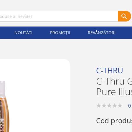
NOUTĂȚI
PROMOȚII
REVÂNZĂTORI
C-THRU
C-Thru G
Pure Ill
0
0%
Cod produ