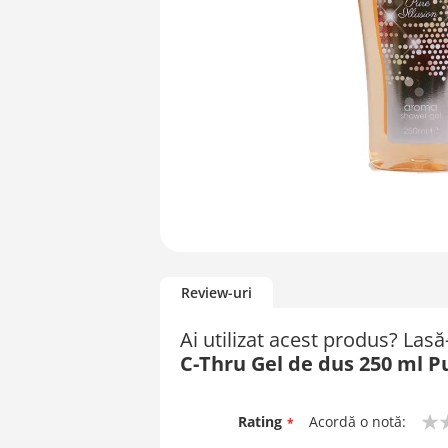
Skip
to
Review-uri
the
beginning
Ai utilizat acest produs? Las
of
C-Thru Gel de dus 250 ml Pu
the
images
gallery
Rating
Acordă o notă:
1
2
3
4
5