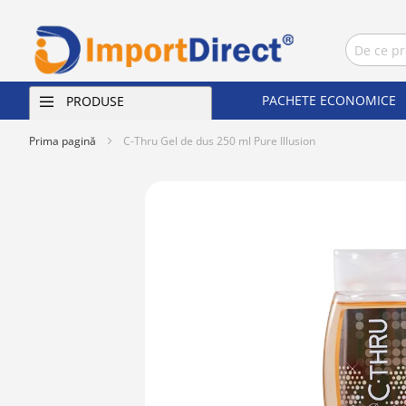
PACHETE ECONOMICE
PRODUSE
Prima pagină
C-Thru Gel de dus 250 ml Pure Illusion
Skip
to
the
end
of
the
images
gallery