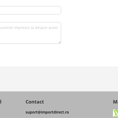
l
Contact
Ma
suport@importdirect.ro