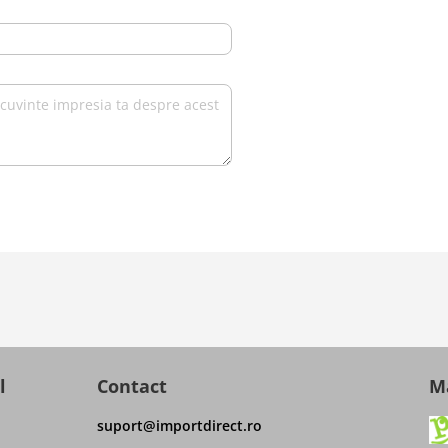
l
Contact
Ma
suport@importdirect.ro