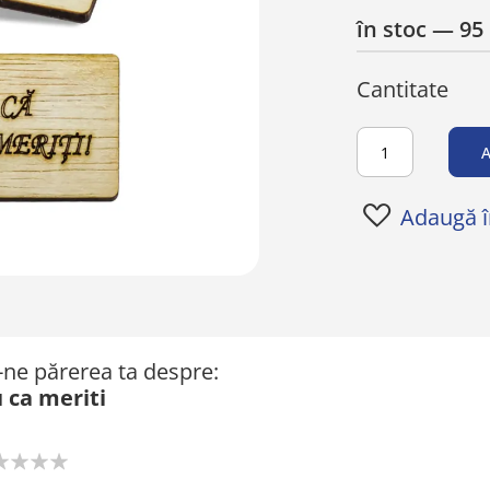
în stoc
— 95 
Cantitate
A
Adaugă în
ă-ne părerea ta despre:
 ca meriti