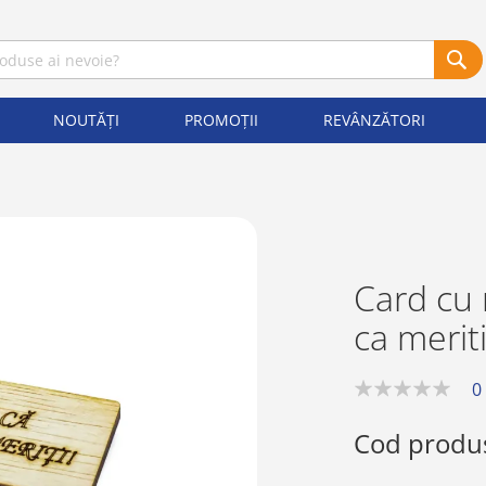
NOUTĂȚI
PROMOȚII
REVÂNZĂTORI
Card cu
ca merit
0
0%
Cod produ