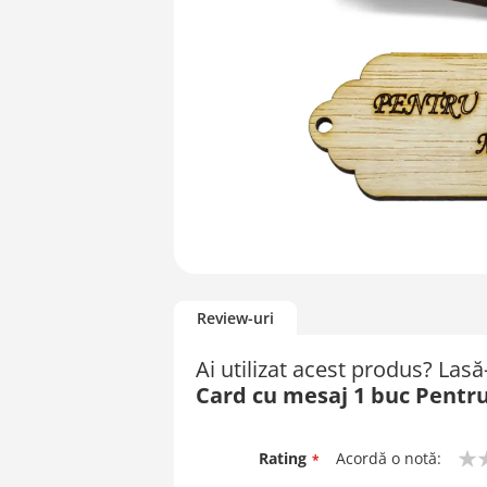
Skip
to
Review-uri
the
beginning
Ai utilizat acest produs? Las
of
Card cu mesaj 1 buc Pentru
the
images
gallery
Rating
Acordă o notă:
1
2
3
4
5