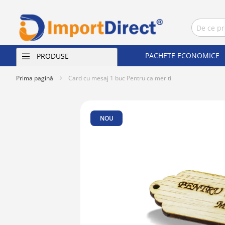
PACHETE ECONOMICE
PRODUSE
Prima pagină
Card cu mesaj 1 buc Pentru ca meriti
Skip
to
NOU
the
end
of
the
images
gallery