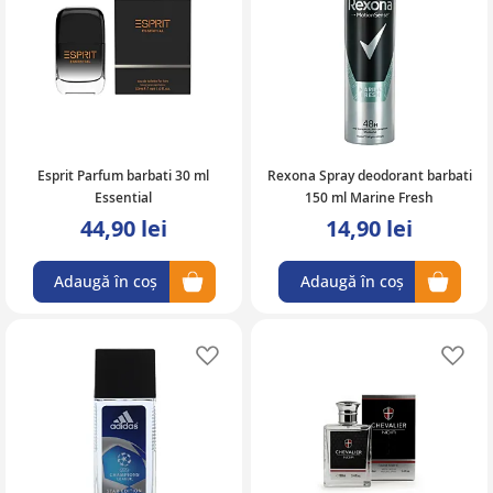
Esprit Parfum barbati 30 ml
Rexona Spray deodorant barbati
Essential
150 ml Marine Fresh
44,90 lei
14,90 lei
Adaugă în coș
Adaugă în coș
Adaugă în lista de favorite
Ad