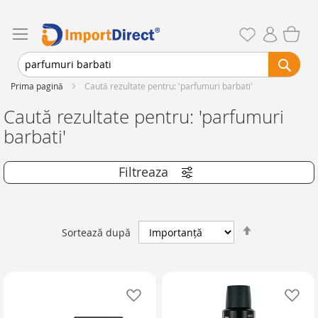
Prima pagină
Caută rezultate pentru: 'parfumuri barbati'
Caută rezultate pentru: 'parfumuri
barbati'
Setează
Sortează după
descendent
Adaugă în lista de favorite
Ad