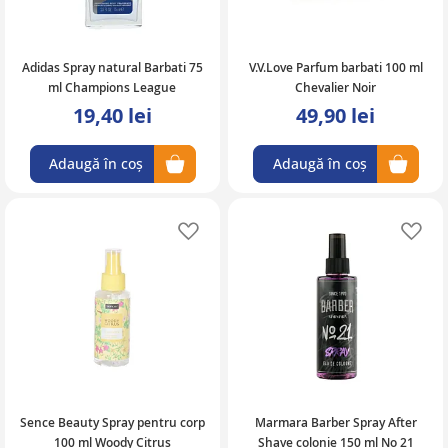
Adidas Spray natural Barbati 75
V.V.Love Parfum barbati 100 ml
ml Champions League
Chevalier Noir
19,40 lei
49,90 lei
Adaugă în coș
Adaugă în coș
Adaugă în lista de favorite
Ad
Sence Beauty Spray pentru corp
Marmara Barber Spray After
100 ml Woody Citrus
Shave colonie 150 ml No 21