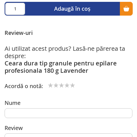
Adaugă în coș
Review-uri
Ai utilizat acest produs? Lasă-ne părerea ta
despre:
Ceara dura tip granule pentru epilare
profesionala 180 g Lavender
Acordă o notă:
1
2
3
4
5
star
stars
stars
stars
stars
Nume
Review