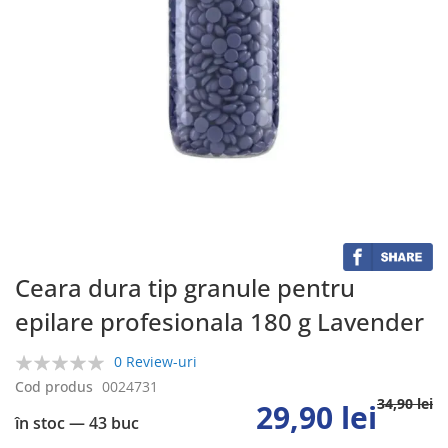
Skip
to
the
beginning
of
the
Ceara dura tip granule pentru
images
epilare profesionala 180 g Lavender
gallery
0 Review-uri
0%
Cod produs
0024731
34,90 lei
29,90 lei
în stoc
— 43 buc