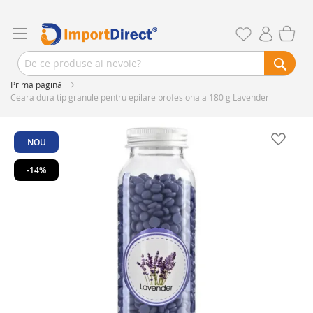
Prima pagină
Ceara dura tip granule pentru epilare profesionala 180 g Lavender
Skip
to
NOU
the
end
-14%
of
the
images
gallery