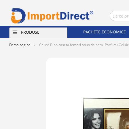
PACHETE ECONOMICE
PRODUSE
Prima pagină
Celine Dion caseta femei:Lotiun de corp+Parfum+Gel d
Skip
to
the
end
of
the
images
gallery