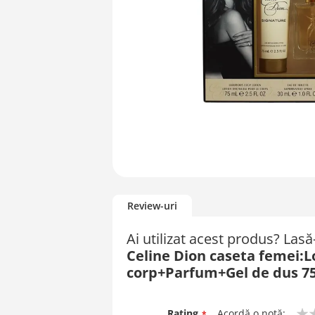
Skip
to
Review-uri
the
beginning
Ai utilizat acest produs? Las
of
Celine Dion caseta femei:L
the
images
corp+Parfum+Gel de dus 75
gallery
Rating
Acordă o notă: