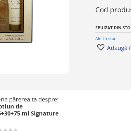
0%
Cod produ
EPUIZAT DIN STO
Alertă stoc
Adaugă în
ă-ne părerea ta despre:
otiun de
+30+75 ml Signature