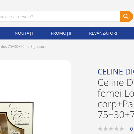
NOUTĂȚI
PROMOȚII
REVÂNZĂTORI
e dus 75+30+75 ml Signature
CELINE D
Celine D
femei:Lo
corp+Pa
75+30+7
0