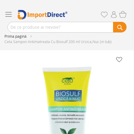
Prima pagină
Ceta Sampon Antimatreata Cu Biosulf 200 ml Urzica,Nuc (in tub)
Skip
to
the
end
of
the
images
gallery