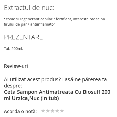
Extractul de nuc:
• tonic si regenerant capilar • fortifiant, intareste radacina
firului de par • antiinflamator
PREZENTARE
Tub 200ml.
Review-uri
Ai utilizat acest produs? Lasă-ne părerea ta
despre:
Ceta Sampon Antimatreata Cu Biosulf 200
ml Urzica,Nuc (in tub)
Acordă o notă:
1
2
3
4
5