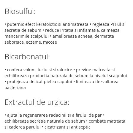
Biosulful:
• puternic efect keratolotic si antimatreata • regleaza PH-ul si
secretia de sebum • reduce iritatia si inflamatia, calmeaza
mancarimile scalpului • amelioreaza acneea, dermatita
seboreica, eczeme, micoze
Bicarbonatul:
• confera volum, luciu si stralucire • previne matreata si
echilibreaza productia naturala de sebum la nivelul scalpului
• protejeaza delicat pielea capului • limiteaza dezvoltarea
bacteriana
Extractul de urzica:
• ajuta la regenerarea radacinii si a firului de par •
echilibreaza secretia naturala de sebum • combate matreata
si caderea paruluI • cicatrizant si antiseptic