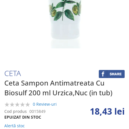
Skip
to
the
beginning
CETA
of
the
Ceta Sampon Antimatreata Cu
images
Biosulf 200 ml Urzica,Nuc (in tub)
gallery
0 Review-uri
18,43 lei
0%
Cod produs
0015849
EPUIZAT DIN STOC
Alertă stoc