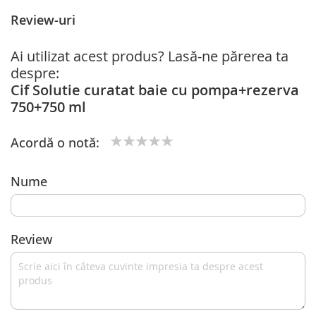
Review-uri
Ai utilizat acest produs? Lasă-ne părerea ta
despre:
Cif Solutie curatat baie cu pompa+rezerva
750+750 ml
Acordă o notă:
1
2
3
4
5
star
stars
stars
stars
stars
Nume
Review