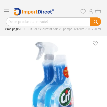
Prima pagină
Cif Solutie curatat baie cu pompa+rezerva 750+750 ml
Skip
to
the
end
of
the
images
gallery