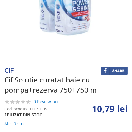
Skip
to
the
beginning
CIF
of
the
Cif Solutie curatat baie cu
images
pompa+rezerva 750+750 ml
gallery
0 Review-uri
10,79 lei
0%
Cod produs
0009116
EPUIZAT DIN STOC
Alertă stoc