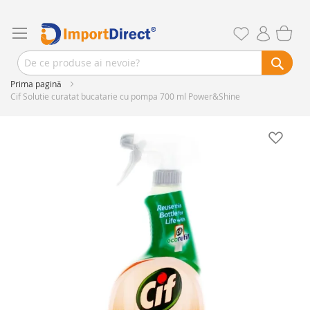
Prima pagină
Cif Solutie curatat bucatarie cu pompa 700 ml Power&Shine
Skip
to
the
end
of
the
images
gallery