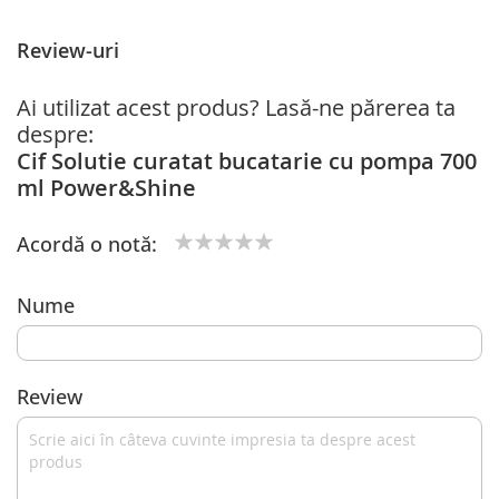
Review-uri
Ai utilizat acest produs? Lasă-ne părerea ta
despre:
Cif Solutie curatat bucatarie cu pompa 700
ml Power&Shine
Acordă o notă:
1
2
3
4
5
star
stars
stars
stars
stars
Nume
Review