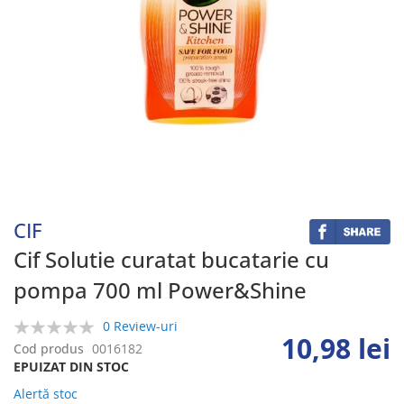
Skip
to
the
beginning
CIF
of
the
Cif Solutie curatat bucatarie cu
images
pompa 700 ml Power&Shine
gallery
0 Review-uri
10,98 lei
0%
Cod produs
0016182
EPUIZAT DIN STOC
Alertă stoc