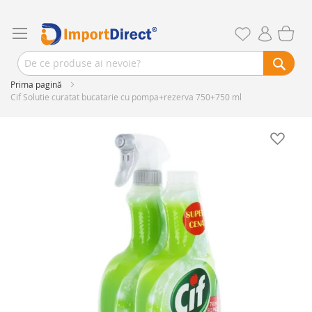
Prima pagină
Cif Solutie curatat bucatarie cu pompa+rezerva 750+750 ml
Skip
to
the
end
of
the
images
gallery