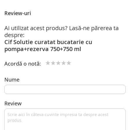
Review-uri
Ai utilizat acest produs? Lasă-ne părerea ta
despre:
Cif Solutie curatat bucatarie cu
pompa+rezerva 750+750 ml
Acordă o notă:
1
2
3
4
5
star
stars
stars
stars
stars
Nume
Review