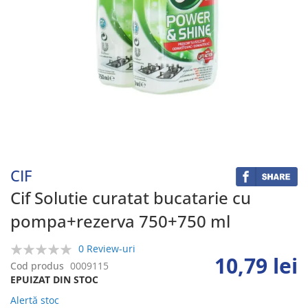
Skip
to
the
beginning
CIF
of
the
Cif Solutie curatat bucatarie cu
images
pompa+rezerva 750+750 ml
gallery
0 Review-uri
10,79 lei
0%
Cod produs
0009115
EPUIZAT DIN STOC
Alertă stoc