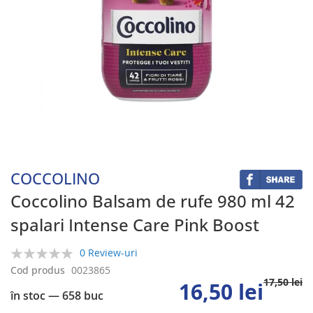
Skip
to
the
beginning
COCCOLINO
of
the
Coccolino Balsam de rufe 980 ml 42
images
spalari Intense Care Pink Boost
gallery
0 Review-uri
0%
Cod produs
0023865
17,50 lei
16,50 lei
în stoc
— 658 buc