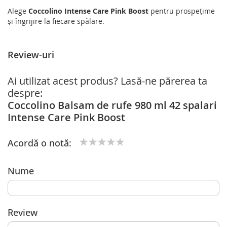
Alege
Coccolino Intense Care Pink Boost
pentru prospețime
și îngrijire la fiecare spălare.
Review-uri
Ai utilizat acest produs? Lasă-ne părerea ta
despre:
Coccolino Balsam de rufe 980 ml 42 spalari
Intense Care Pink Boost
Acordă o notă:
1
2
3
4
5
star
stars
stars
stars
stars
Nume
Review