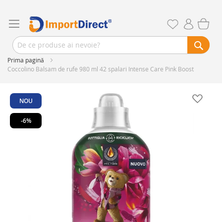
Prima pagină
Coccolino Balsam de rufe 980 ml 42 spalari Intense Care Pink Boost
Skip
to
NOU
the
end
-6%
of
the
images
gallery