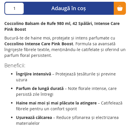
Adaugă în coș
Coccolino Balsam de Rufe 980 ml, 42 Spălări, Intense Care
Pink Boost
Bucură-te de haine moi, protejate și intens parfumate cu
Coccolino Intense Care Pink Boost
. Formula sa avansată
îngrijește fibrele textile, menținându-le catifelate și oferind un
parfum floral persistent.
Beneficii:
Îngrijire intensivă
– Protejează țesăturile și previne
uzura
Parfum de lungă durată
– Note florale intense, care
persistă zile întregi
Haine mai moi și mai plăcute la atingere
– Catifelează
fibrele pentru un confort sporit
Ușurează călcarea
– Reduce șifonarea și electrizarea
materialelor