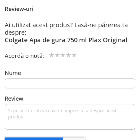
Review-uri
Ai utilizat acest produs? Lasă-ne părerea ta
despre:
Colgate Apa de gura 750 ml Plax Original
Acordă o notă:
1
2
3
4
5
star
stars
stars
stars
stars
Nume
Review