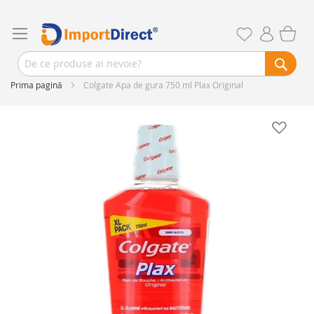
Prima pagină
Colgate Apa de gura 750 ml Plax Original
Skip
to
the
end
of
the
images
gallery