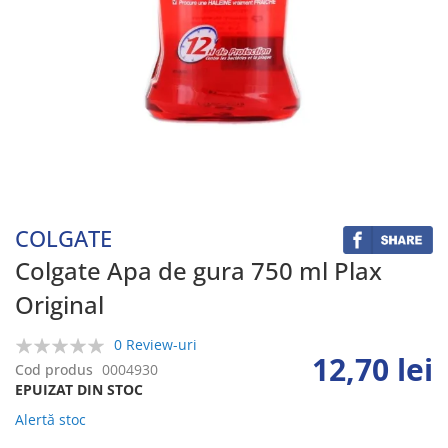
Skip
to
the
beginning
COLGATE
of
the
Colgate Apa de gura 750 ml Plax
images
Original
gallery
0 Review-uri
12,70 lei
0%
Cod produs
0004930
EPUIZAT DIN STOC
Alertă stoc