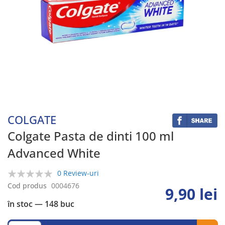
Skip
to
the
beginning
COLGATE
of
the
Colgate Pasta de dinti 100 ml
images
Advanced White
gallery
0 Review-uri
0%
Cod produs
0004676
9,90 lei
în stoc
— 148 buc