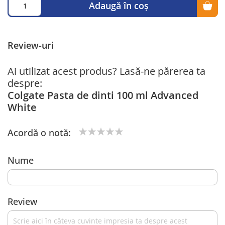
Adaugă în coș
Review-uri
Ai utilizat acest produs? Lasă-ne părerea ta
despre:
Colgate Pasta de dinti 100 ml Advanced
White
Acordă o notă:
1
2
3
4
5
star
stars
stars
stars
stars
Nume
Review