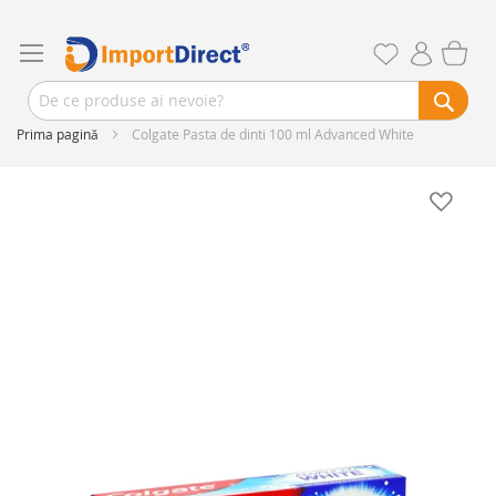
Prima pagină
Colgate Pasta de dinti 100 ml Advanced White
Skip
to
the
end
of
the
images
gallery