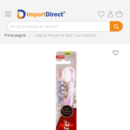
Prima pagină
Colgate Periuta de dinti 1 buc Naturals
Skip
to
the
end
of
the
images
gallery