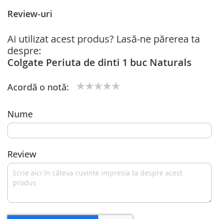
Review-uri
Ai utilizat acest produs? Lasă-ne părerea ta
despre:
Colgate Periuta de dinti 1 buc Naturals
Acordă o notă:
1
2
3
4
5
star
stars
stars
stars
stars
Nume
Review