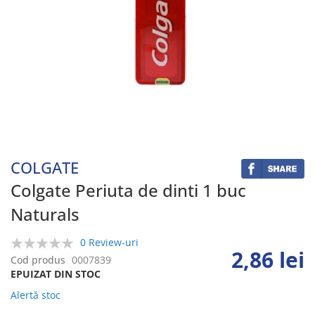
Skip
to
the
beginning
COLGATE
of
the
Colgate Periuta de dinti 1 buc
images
Naturals
gallery
0 Review-uri
2,86 lei
0%
Cod produs
0007839
EPUIZAT DIN STOC
Alertă stoc